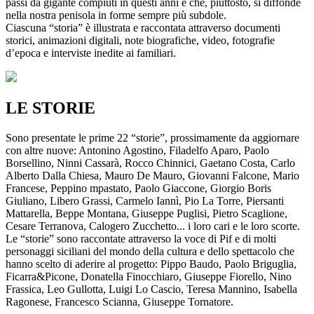
passi da gigante compiuti in questi anni e che, piuttosto, si diffonde
nella nostra penisola in forme sempre più subdole.
Ciascuna “storia” è illustrata e raccontata attraverso documenti
storici, animazioni digitali, note biografiche, video, fotografie
d’epoca e interviste inedite ai familiari.
LE STORIE
Sono presentate le prime 22 “storie”, prossimamente da aggiornare
con altre nuove: Antonino Agostino, Filadelfo Aparo, Paolo
Borsellino, Ninni Cassarà, Rocco Chinnici, Gaetano Costa, Carlo
Alberto Dalla Chiesa, Mauro De Mauro, Giovanni Falcone, Mario
Francese, Peppino mpastato, Paolo Giaccone, Giorgio Boris
Giuliano, Libero Grassi, Carmelo Iannì, Pio La Torre, Piersanti
Mattarella, Beppe Montana, Giuseppe Puglisi, Pietro Scaglione,
Cesare Terranova, Calogero Zucchetto... i loro cari e le loro scorte.
Le “storie” sono raccontate attraverso la voce di Pif e di molti
personaggi siciliani del mondo della cultura e dello spettacolo che
hanno scelto di aderire al progetto: Pippo Baudo, Paolo Briguglia,
Ficarra&Picone, Donatella Finocchiaro, Giuseppe Fiorello, Nino
Frassica, Leo Gullotta, Luigi Lo Cascio, Teresa Mannino, Isabella
Ragonese, Francesco Scianna, Giuseppe Tornatore.