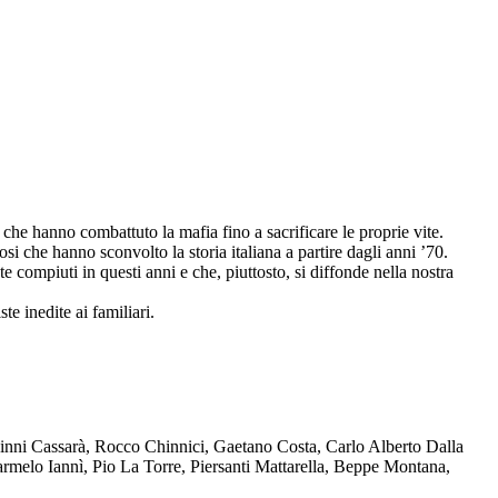
che hanno combattuto la mafia fino a sacrificare le proprie vite.
osi che hanno sconvolto la storia italiana a partire dagli anni ’70.
compiuti in questi anni e che, piuttosto, si diffonde nella nostra
te inedite ai familiari.
Ninni Cassarà, Rocco Chinnici, Gaetano Costa, Carlo Alberto Dalla
melo Iannì, Pio La Torre, Piersanti Mattarella, Beppe Montana,