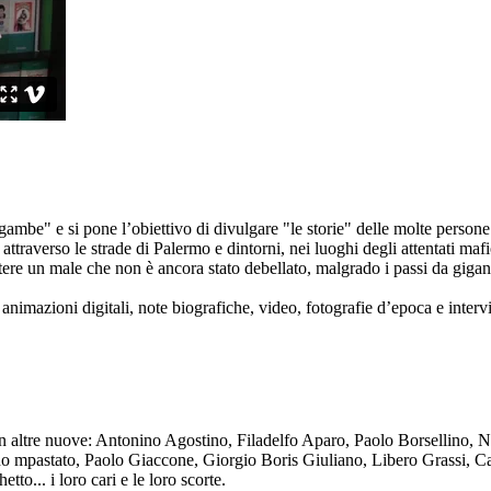
ambe" e si pone l’obiettivo di divulgare "le storie" delle molte persone 
ttraverso le strade di Palermo e dintorni, nei luoghi degli attentati mafi
re un male che non è ancora stato debellato, malgrado i passi da gigante 
animazioni digitali, note biografiche, video, fotografie d’epoca e intervis
n altre nuove: Antonino Agostino, Filadelfo Aparo, Paolo Borsellino, 
mpastato, Paolo Giaccone, Giorgio Boris Giuliano, Libero Grassi, Car
o... i loro cari e le loro scorte.