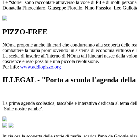
Le “storie” sono raccontate attraverso la voce di Pif e di molti person
Donatella Finocchiaro, Giuseppe Fiorello, Nino Frassica, Leo Gullot
PIZZO-FREE
NOma propone anche itinerari che condurranno alla scoperta delle rea
combattere la mafia promuovendo un sistema di economia virtuosa e lib
La scelta di inserire all’interno di NOma tali itinerari nasce dalla volo
coscienze e reso possibile una piccola rivoluzione.
Per info:
www.addiopizzo.org
ILLEGAL - "Porta a scuola l'agenda della 
La prima agenda scolastica, tascabile e interattiva dedicata al tema del
‘Sulle nostre gambe’.
Inizia ora la scoperta delle storie di mafia, scarica l'app da Google pla