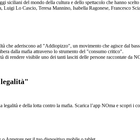
aggi siciliani del mondo della cultura e dello spettacolo che hanno scel
ta, Luigi Lo Cascio, Teresa Mannino, Isabella Ragonese, Francesco Sci
ltà che aderiscono ad "Addiopizzo", un movimento che agisce dal basso 
era dalla mafia attraverso lo strumento del "consumo critico".
ntà di rendere visibile uno dei tanti lasciti delle persone raccontate da N
legalità"
la legalità e della lotta contro la mafia. Scarica l’app NOma e scopri i 
y o Appstore per il tuo dispositivo mobile o tablet