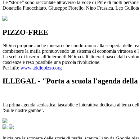
Le “storie” sono raccontate attraverso la voce di Pif e di molti person
Donatella Finocchiaro, Giuseppe Fiorello, Nino Frassica, Leo Gullot
PIZZO-FREE
NOma propone anche itinerari che condurranno alla scoperta delle rea
combattere la mafia promuovendo un sistema di economia virtuosa e lib
La scelta di inserire all’interno di NOma tali itinerari nasce dalla volo
coscienze e reso possibile una piccola rivoluzione.
Per info:
www.addiopizzo.org
ILLEGAL - "Porta a scuola l'agenda della 
La prima agenda scolastica, tascabile e interattiva dedicata al tema del
‘Sulle nostre gambe’.
Inizia ora la scoperta delle storie di mafia, scarica l'app da Google pla