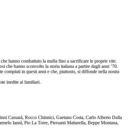
che hanno combattuto la mafia fino a sacrificare le proprie vite.
osi che hanno sconvolto la storia italiana a partire dagli anni ’70.
compiuti in questi anni e che, piuttosto, si diffonde nella nostra
te inedite ai familiari.
Ninni Cassarà, Rocco Chinnici, Gaetano Costa, Carlo Alberto Dalla
melo Iannì, Pio La Torre, Piersanti Mattarella, Beppe Montana,