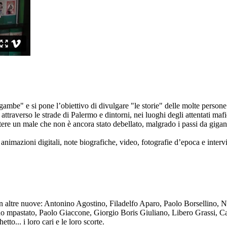
ambe" e si pone l’obiettivo di divulgare "le storie" delle molte persone 
ttraverso le strade di Palermo e dintorni, nei luoghi degli attentati mafi
re un male che non è ancora stato debellato, malgrado i passi da gigante 
animazioni digitali, note biografiche, video, fotografie d’epoca e intervis
n altre nuove: Antonino Agostino, Filadelfo Aparo, Paolo Borsellino, 
mpastato, Paolo Giaccone, Giorgio Boris Giuliano, Libero Grassi, Car
o... i loro cari e le loro scorte.