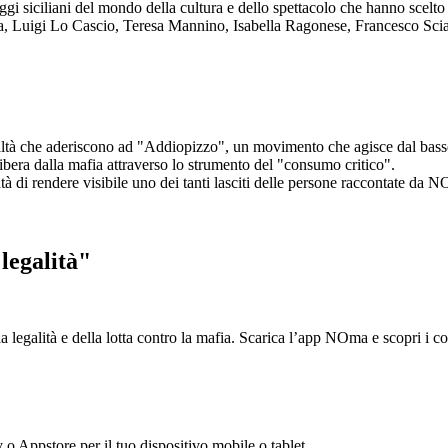
aggi siciliani del mondo della cultura e dello spettacolo che hanno scel
ta, Luigi Lo Cascio, Teresa Mannino, Isabella Ragonese, Francesco Sci
ltà che aderiscono ad "Addiopizzo", un movimento che agisce dal basso 
era dalla mafia attraverso lo strumento del "consumo critico".
ntà di rendere visibile uno dei tanti lasciti delle persone raccontate da N
legalità"
la legalità e della lotta contro la mafia. Scarica l’app NOma e scopri i 
y o Appstore per il tuo dispositivo mobile o tablet