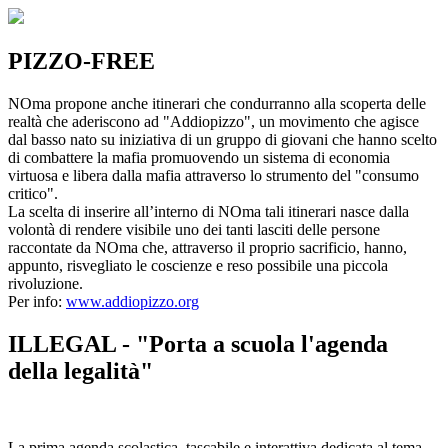
PIZZO-FREE
NOma propone anche itinerari che condurranno alla scoperta delle
realtà che aderiscono ad "Addiopizzo", un movimento che agisce
dal basso nato su iniziativa di un gruppo di giovani che hanno scelto
di combattere la mafia promuovendo un sistema di economia
virtuosa e libera dalla mafia attraverso lo strumento del "consumo
critico".
La scelta di inserire all’interno di NOma tali itinerari nasce dalla
volontà di rendere visibile uno dei tanti lasciti delle persone
raccontate da NOma che, attraverso il proprio sacrificio, hanno,
appunto, risvegliato le coscienze e reso possibile una piccola
rivoluzione.
Per info:
www.addiopizzo.org
ILLEGAL - "Porta a scuola l'agenda
della legalità"
La prima agenda scolastica, tascabile e interattiva dedicata al tema