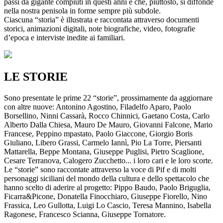
passi da gigante compiuti in questi anni e che, piuttosto, si diffonde
nella nostra penisola in forme sempre più subdole.
Ciascuna “storia” è illustrata e raccontata attraverso documenti
storici, animazioni digitali, note biografiche, video, fotografie
d’epoca e interviste inedite ai familiari.
LE STORIE
Sono presentate le prime 22 “storie”, prossimamente da aggiornare
con altre nuove: Antonino Agostino, Filadelfo Aparo, Paolo
Borsellino, Ninni Cassarà, Rocco Chinnici, Gaetano Costa, Carlo
Alberto Dalla Chiesa, Mauro De Mauro, Giovanni Falcone, Mario
Francese, Peppino mpastato, Paolo Giaccone, Giorgio Boris
Giuliano, Libero Grassi, Carmelo Iannì, Pio La Torre, Piersanti
Mattarella, Beppe Montana, Giuseppe Puglisi, Pietro Scaglione,
Cesare Terranova, Calogero Zucchetto... i loro cari e le loro scorte.
Le “storie” sono raccontate attraverso la voce di Pif e di molti
personaggi siciliani del mondo della cultura e dello spettacolo che
hanno scelto di aderire al progetto: Pippo Baudo, Paolo Briguglia,
Ficarra&Picone, Donatella Finocchiaro, Giuseppe Fiorello, Nino
Frassica, Leo Gullotta, Luigi Lo Cascio, Teresa Mannino, Isabella
Ragonese, Francesco Scianna, Giuseppe Tornatore.