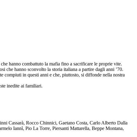
che hanno combattuto la mafia fino a sacrificare le proprie vite.
osi che hanno sconvolto la storia italiana a partire dagli anni ’70.
compiuti in questi anni e che, piuttosto, si diffonde nella nostra
te inedite ai familiari.
Ninni Cassarà, Rocco Chinnici, Gaetano Costa, Carlo Alberto Dalla
melo Iannì, Pio La Torre, Piersanti Mattarella, Beppe Montana,