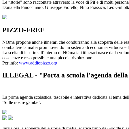
Le “storie” sono raccontate attraverso la voce di Pif e di molti person
Donatella Finocchiaro, Giuseppe Fiorello, Nino Frassica, Leo Gullot
PIZZO-FREE
NOma propone anche itinerari che condurranno alla scoperta delle rea
combattere la mafia promuovendo un sistema di economia virtuosa e lib
La scelta di inserire all’interno di NOma tali itinerari nasce dalla volo
coscienze e reso possibile una piccola rivoluzione.
Per info:
www.addiopizzo.org
ILLEGAL - "Porta a scuola l'agenda della 
La prima agenda scolastica, tascabile e interattiva dedicata al tema del
‘Sulle nostre gambe’.
Inizia ora la scoperta delle storie di mafia, scarica l'app da Google pla