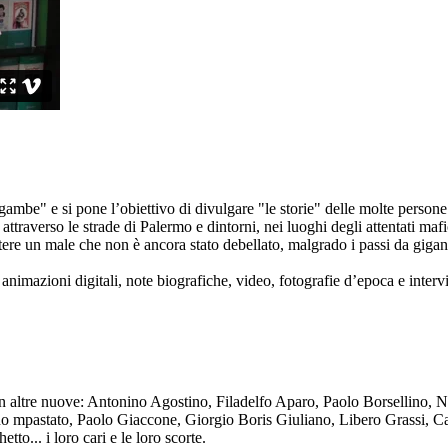
ambe" e si pone l’obiettivo di divulgare "le storie" delle molte persone 
ttraverso le strade di Palermo e dintorni, nei luoghi degli attentati mafi
re un male che non è ancora stato debellato, malgrado i passi da gigante 
animazioni digitali, note biografiche, video, fotografie d’epoca e intervis
n altre nuove: Antonino Agostino, Filadelfo Aparo, Paolo Borsellino, 
mpastato, Paolo Giaccone, Giorgio Boris Giuliano, Libero Grassi, Car
o... i loro cari e le loro scorte.