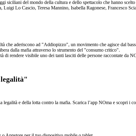
aggi siciliani del mondo della cultura e dello spettacolo che hanno scel
ta, Luigi Lo Cascio, Teresa Mannino, Isabella Ragonese, Francesco Sci
ltà che aderiscono ad "Addiopizzo", un movimento che agisce dal basso 
era dalla mafia attraverso lo strumento del "consumo critico".
ntà di rendere visibile uno dei tanti lasciti delle persone raccontate da N
legalità"
la legalità e della lotta contro la mafia. Scarica l’app NOma e scopri i 
y o Appstore per il tuo dispositivo mobile o tablet