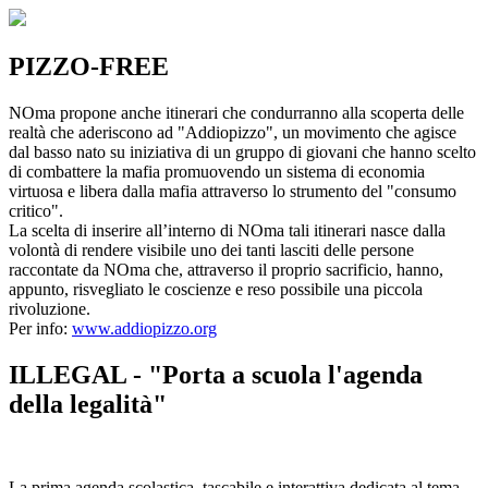
PIZZO-FREE
NOma propone anche itinerari che condurranno alla scoperta delle
realtà che aderiscono ad "Addiopizzo", un movimento che agisce
dal basso nato su iniziativa di un gruppo di giovani che hanno scelto
di combattere la mafia promuovendo un sistema di economia
virtuosa e libera dalla mafia attraverso lo strumento del "consumo
critico".
La scelta di inserire all’interno di NOma tali itinerari nasce dalla
volontà di rendere visibile uno dei tanti lasciti delle persone
raccontate da NOma che, attraverso il proprio sacrificio, hanno,
appunto, risvegliato le coscienze e reso possibile una piccola
rivoluzione.
Per info:
www.addiopizzo.org
ILLEGAL - "Porta a scuola l'agenda
della legalità"
La prima agenda scolastica, tascabile e interattiva dedicata al tema