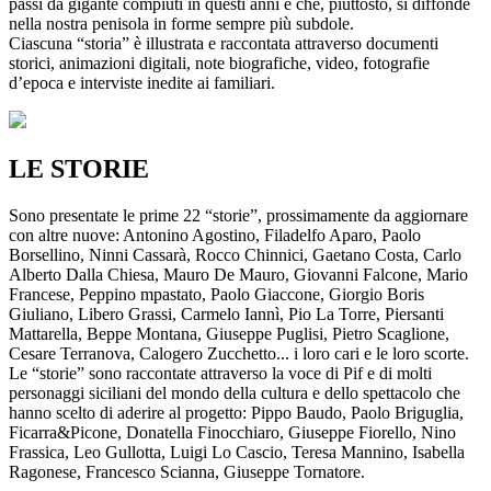
passi da gigante compiuti in questi anni e che, piuttosto, si diffonde
nella nostra penisola in forme sempre più subdole.
Ciascuna “storia” è illustrata e raccontata attraverso documenti
storici, animazioni digitali, note biografiche, video, fotografie
d’epoca e interviste inedite ai familiari.
LE STORIE
Sono presentate le prime 22 “storie”, prossimamente da aggiornare
con altre nuove: Antonino Agostino, Filadelfo Aparo, Paolo
Borsellino, Ninni Cassarà, Rocco Chinnici, Gaetano Costa, Carlo
Alberto Dalla Chiesa, Mauro De Mauro, Giovanni Falcone, Mario
Francese, Peppino mpastato, Paolo Giaccone, Giorgio Boris
Giuliano, Libero Grassi, Carmelo Iannì, Pio La Torre, Piersanti
Mattarella, Beppe Montana, Giuseppe Puglisi, Pietro Scaglione,
Cesare Terranova, Calogero Zucchetto... i loro cari e le loro scorte.
Le “storie” sono raccontate attraverso la voce di Pif e di molti
personaggi siciliani del mondo della cultura e dello spettacolo che
hanno scelto di aderire al progetto: Pippo Baudo, Paolo Briguglia,
Ficarra&Picone, Donatella Finocchiaro, Giuseppe Fiorello, Nino
Frassica, Leo Gullotta, Luigi Lo Cascio, Teresa Mannino, Isabella
Ragonese, Francesco Scianna, Giuseppe Tornatore.