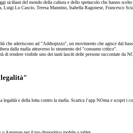
aggi siciliani del mondo della cultura e dello spettacolo che hanno scel
ta, Luigi Lo Cascio, Teresa Mannino, Isabella Ragonese, Francesco Sci
ltà che aderiscono ad "Addiopizzo", un movimento che agisce dal basso 
era dalla mafia attraverso lo strumento del "consumo critico".
ntà di rendere visibile uno dei tanti lasciti delle persone raccontate da N
legalità"
la legalità e della lotta contro la mafia. Scarica l’app NOma e scopri i 
y o Appstore per il tuo dispositivo mobile o tablet