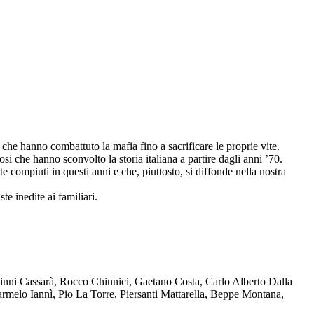
che hanno combattuto la mafia fino a sacrificare le proprie vite.
osi che hanno sconvolto la storia italiana a partire dagli anni ’70.
compiuti in questi anni e che, piuttosto, si diffonde nella nostra
te inedite ai familiari.
Ninni Cassarà, Rocco Chinnici, Gaetano Costa, Carlo Alberto Dalla
melo Iannì, Pio La Torre, Piersanti Mattarella, Beppe Montana,