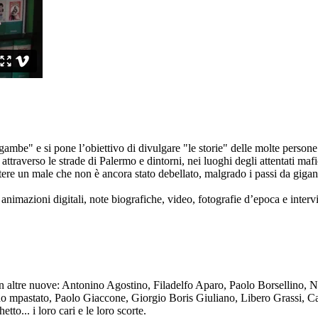
ambe" e si pone l’obiettivo di divulgare "le storie" delle molte persone 
ttraverso le strade di Palermo e dintorni, nei luoghi degli attentati mafi
re un male che non è ancora stato debellato, malgrado i passi da gigante 
animazioni digitali, note biografiche, video, fotografie d’epoca e intervis
n altre nuove: Antonino Agostino, Filadelfo Aparo, Paolo Borsellino, 
mpastato, Paolo Giaccone, Giorgio Boris Giuliano, Libero Grassi, Car
o... i loro cari e le loro scorte.