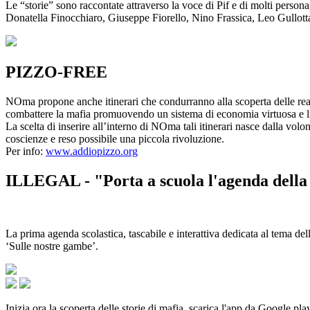
Le “storie” sono raccontate attraverso la voce di Pif e di molti person
Donatella Finocchiaro, Giuseppe Fiorello, Nino Frassica, Leo Gullot
PIZZO-FREE
NOma propone anche itinerari che condurranno alla scoperta delle rea
combattere la mafia promuovendo un sistema di economia virtuosa e lib
La scelta di inserire all’interno di NOma tali itinerari nasce dalla volo
coscienze e reso possibile una piccola rivoluzione.
Per info:
www.addiopizzo.org
ILLEGAL - "Porta a scuola l'agenda della 
La prima agenda scolastica, tascabile e interattiva dedicata al tema del
‘Sulle nostre gambe’.
Inizia ora la scoperta delle storie di mafia, scarica l'app da Google pla