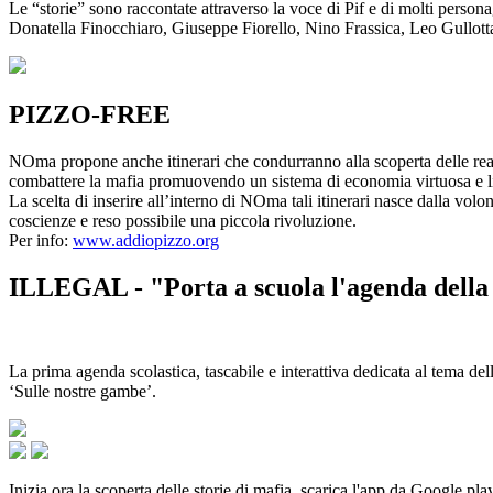
Le “storie” sono raccontate attraverso la voce di Pif e di molti person
Donatella Finocchiaro, Giuseppe Fiorello, Nino Frassica, Leo Gullot
PIZZO-FREE
NOma propone anche itinerari che condurranno alla scoperta delle rea
combattere la mafia promuovendo un sistema di economia virtuosa e lib
La scelta di inserire all’interno di NOma tali itinerari nasce dalla volo
coscienze e reso possibile una piccola rivoluzione.
Per info:
www.addiopizzo.org
ILLEGAL - "Porta a scuola l'agenda della 
La prima agenda scolastica, tascabile e interattiva dedicata al tema del
‘Sulle nostre gambe’.
Inizia ora la scoperta delle storie di mafia, scarica l'app da Google pla