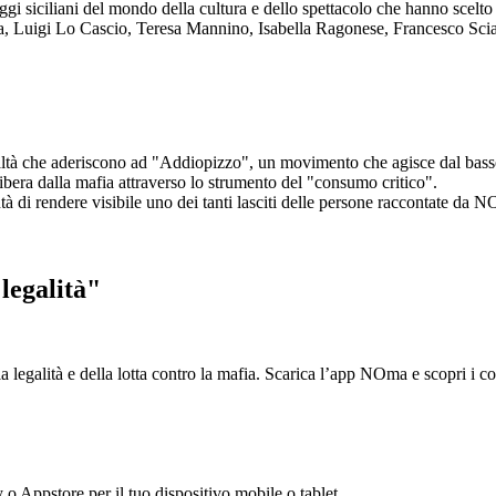
aggi siciliani del mondo della cultura e dello spettacolo che hanno scel
ta, Luigi Lo Cascio, Teresa Mannino, Isabella Ragonese, Francesco Sci
ltà che aderiscono ad "Addiopizzo", un movimento che agisce dal basso 
era dalla mafia attraverso lo strumento del "consumo critico".
ntà di rendere visibile uno dei tanti lasciti delle persone raccontate da N
legalità"
la legalità e della lotta contro la mafia. Scarica l’app NOma e scopri i 
y o Appstore per il tuo dispositivo mobile o tablet