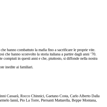
che hanno combattuto la mafia fino a sacrificare le proprie vite.
osi che hanno sconvolto la storia italiana a partire dagli anni ’70.
compiuti in questi anni e che, piuttosto, si diffonde nella nostra
te inedite ai familiari.
Ninni Cassarà, Rocco Chinnici, Gaetano Costa, Carlo Alberto Dalla
melo Iannì, Pio La Torre, Piersanti Mattarella, Beppe Montana,