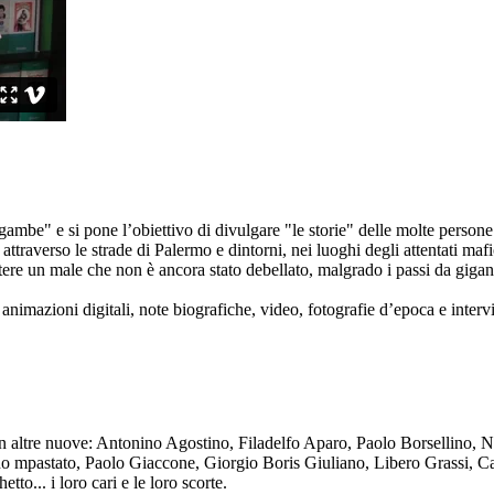
ambe" e si pone l’obiettivo di divulgare "le storie" delle molte persone 
ttraverso le strade di Palermo e dintorni, nei luoghi degli attentati mafi
re un male che non è ancora stato debellato, malgrado i passi da gigante 
animazioni digitali, note biografiche, video, fotografie d’epoca e intervis
n altre nuove: Antonino Agostino, Filadelfo Aparo, Paolo Borsellino, 
mpastato, Paolo Giaccone, Giorgio Boris Giuliano, Libero Grassi, Car
o... i loro cari e le loro scorte.