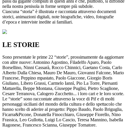
passi da gigante compiuti in questi anni e che, piuttosto, si diffonde
nella nostra penisola in forme sempre più subdole.
Ciascuna “storia” è illustrata e raccontata attraverso documenti
storici, animazioni digitali, note biografiche, video, fotografie
d’epoca e interviste inedite ai familiari.
LE STORIE
Sono presentate le prime 22 “storie”, prossimamente da aggiornare
con altre nuove: Antonino Agostino, Filadelfo Aparo, Paolo
Borsellino, Ninni Cassarà, Rocco Chinnici, Gaetano Costa, Carlo
Alberto Dalla Chiesa, Mauro De Mauro, Giovanni Falcone, Mario
Francese, Peppino mpastato, Paolo Giaccone, Giorgio Boris
Giuliano, Libero Grassi, Carmelo Iannì, Pio La Torre, Piersanti
Mattarella, Beppe Montana, Giuseppe Puglisi, Pietro Scaglione,
Cesare Terranova, Calogero Zucchetto... i loro cari e le loro scorte.
Le “storie” sono raccontate attraverso la voce di Pif e di molti
personaggi siciliani del mondo della cultura e dello spettacolo che
hanno scelto di aderire al progetto: Pippo Baudo, Paolo Briguglia,
Ficarra&Picone, Donatella Finocchiaro, Giuseppe Fiorello, Nino
Frassica, Leo Gullotta, Luigi Lo Cascio, Teresa Mannino, Isabella
Ragonese, Francesco Scianna, Giuseppe Tornatore.