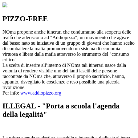
PIZZO-FREE
NOma propone anche itinerari che condurranno alla scoperta delle
realtà che aderiscono ad "Addiopizzo", un movimento che agisce
dal basso nato su iniziativa di un gruppo di giovani che hanno scelto
di combattere la mafia promuovendo un sistema di economia
virtuosa e libera dalla mafia attraverso lo strumento del "consumo
critico".
La scelta di inserire all’interno di NOma tali itinerari nasce dalla
volontà di rendere visibile uno dei tanti lasciti delle persone
raccontate da NOma che, attraverso il proprio sacrificio, hanno,
appunto, risvegliato le coscienze e reso possibile una piccola
rivoluzione.
Per info:
www.addiopizzo.org
ILLEGAL - "Porta a scuola l'agenda
della legalità"
La prima agenda scolastica, tascabile e interattiva dedicata al tema