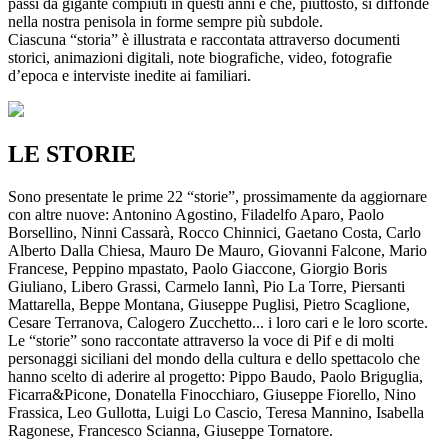
passi da gigante compiuti in questi anni e che, piuttosto, si diffonde
nella nostra penisola in forme sempre più subdole.
Ciascuna “storia” è illustrata e raccontata attraverso documenti
storici, animazioni digitali, note biografiche, video, fotografie
d’epoca e interviste inedite ai familiari.
LE STORIE
Sono presentate le prime 22 “storie”, prossimamente da aggiornare
con altre nuove: Antonino Agostino, Filadelfo Aparo, Paolo
Borsellino, Ninni Cassarà, Rocco Chinnici, Gaetano Costa, Carlo
Alberto Dalla Chiesa, Mauro De Mauro, Giovanni Falcone, Mario
Francese, Peppino mpastato, Paolo Giaccone, Giorgio Boris
Giuliano, Libero Grassi, Carmelo Iannì, Pio La Torre, Piersanti
Mattarella, Beppe Montana, Giuseppe Puglisi, Pietro Scaglione,
Cesare Terranova, Calogero Zucchetto... i loro cari e le loro scorte.
Le “storie” sono raccontate attraverso la voce di Pif e di molti
personaggi siciliani del mondo della cultura e dello spettacolo che
hanno scelto di aderire al progetto: Pippo Baudo, Paolo Briguglia,
Ficarra&Picone, Donatella Finocchiaro, Giuseppe Fiorello, Nino
Frassica, Leo Gullotta, Luigi Lo Cascio, Teresa Mannino, Isabella
Ragonese, Francesco Scianna, Giuseppe Tornatore.