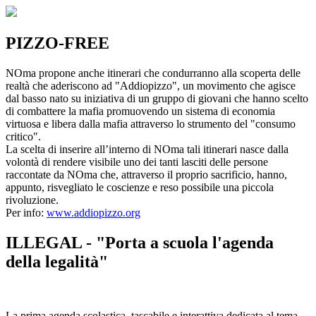
PIZZO-FREE
NOma propone anche itinerari che condurranno alla scoperta delle
realtà che aderiscono ad "Addiopizzo", un movimento che agisce
dal basso nato su iniziativa di un gruppo di giovani che hanno scelto
di combattere la mafia promuovendo un sistema di economia
virtuosa e libera dalla mafia attraverso lo strumento del "consumo
critico".
La scelta di inserire all’interno di NOma tali itinerari nasce dalla
volontà di rendere visibile uno dei tanti lasciti delle persone
raccontate da NOma che, attraverso il proprio sacrificio, hanno,
appunto, risvegliato le coscienze e reso possibile una piccola
rivoluzione.
Per info:
www.addiopizzo.org
ILLEGAL - "Porta a scuola l'agenda
della legalità"
La prima agenda scolastica, tascabile e interattiva dedicata al tema