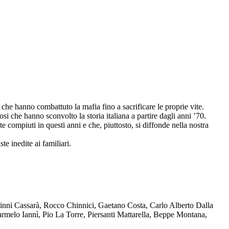
che hanno combattuto la mafia fino a sacrificare le proprie vite.
osi che hanno sconvolto la storia italiana a partire dagli anni ’70.
compiuti in questi anni e che, piuttosto, si diffonde nella nostra
te inedite ai familiari.
Ninni Cassarà, Rocco Chinnici, Gaetano Costa, Carlo Alberto Dalla
melo Iannì, Pio La Torre, Piersanti Mattarella, Beppe Montana,