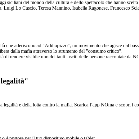
aggi siciliani del mondo della cultura e dello spettacolo che hanno scel
ta, Luigi Lo Cascio, Teresa Mannino, Isabella Ragonese, Francesco Sci
ltà che aderiscono ad "Addiopizzo", un movimento che agisce dal basso 
era dalla mafia attraverso lo strumento del "consumo critico".
ntà di rendere visibile uno dei tanti lasciti delle persone raccontate da N
legalità"
la legalità e della lotta contro la mafia. Scarica l’app NOma e scopri i 
y o Appstore per il tuo dispositivo mobile o tablet