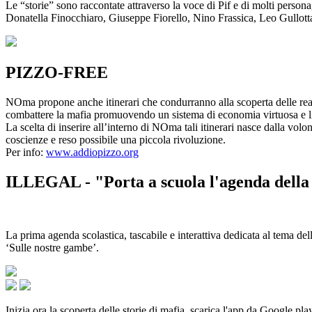
Le “storie” sono raccontate attraverso la voce di Pif e di molti person
Donatella Finocchiaro, Giuseppe Fiorello, Nino Frassica, Leo Gullot
PIZZO-FREE
NOma propone anche itinerari che condurranno alla scoperta delle rea
combattere la mafia promuovendo un sistema di economia virtuosa e lib
La scelta di inserire all’interno di NOma tali itinerari nasce dalla volo
coscienze e reso possibile una piccola rivoluzione.
Per info:
www.addiopizzo.org
ILLEGAL - "Porta a scuola l'agenda della 
La prima agenda scolastica, tascabile e interattiva dedicata al tema del
‘Sulle nostre gambe’.
Inizia ora la scoperta delle storie di mafia, scarica l'app da Google pla