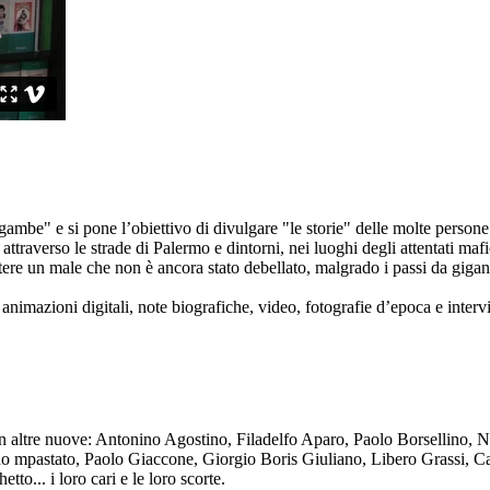
ambe" e si pone l’obiettivo di divulgare "le storie" delle molte persone 
ttraverso le strade di Palermo e dintorni, nei luoghi degli attentati mafi
re un male che non è ancora stato debellato, malgrado i passi da gigante 
animazioni digitali, note biografiche, video, fotografie d’epoca e intervis
n altre nuove: Antonino Agostino, Filadelfo Aparo, Paolo Borsellino, 
mpastato, Paolo Giaccone, Giorgio Boris Giuliano, Libero Grassi, Car
o... i loro cari e le loro scorte.