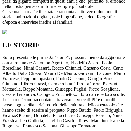
passi da gigante compiuti in questi anni e che, piuttosto, si diffonde
nella nostra penisola in forme sempre più subdole.
Ciascuna “storia” è illustrata e raccontata attraverso documenti
storici, animazioni digitali, note biografiche, video, fotografie
d’epoca e interviste inedite ai familiari.
LE STORIE
Sono presentate le prime 22 “storie”, prossimamente da aggiornare
con altre nuove: Antonino Agostino, Filadelfo Aparo, Paolo
Borsellino, Ninni Cassarà, Rocco Chinnici, Gaetano Costa, Carlo
Alberto Dalla Chiesa, Mauro De Mauro, Giovanni Falcone, Mario
Francese, Peppino mpastato, Paolo Giaccone, Giorgio Boris
Giuliano, Libero Grassi, Carmelo Iannì, Pio La Torre, Piersanti
Mattarella, Beppe Montana, Giuseppe Puglisi, Pietro Scaglione,
Cesare Terranova, Calogero Zucchetto... i loro cari e le loro scorte.
Le “storie” sono raccontate attraverso la voce di Pif e di molti
personaggi siciliani del mondo della cultura e dello spettacolo che
hanno scelto di aderire al progetto: Pippo Baudo, Paolo Briguglia,
Ficarra&Picone, Donatella Finocchiaro, Giuseppe Fiorello, Nino
Frassica, Leo Gullotta, Luigi Lo Cascio, Teresa Mannino, Isabella
Ragonese, Francesco Scianna, Giuseppe Tornatore.