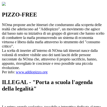
PIZZO-FREE
NOma propone anche itinerari che condurranno alla scoperta delle
realtà che aderiscono ad "Addiopizzo", un movimento che agisce
dal basso nato su iniziativa di un gruppo di giovani che hanno scelto
di combattere la mafia promuovendo un sistema di economia
virtuosa e libera dalla mafia attraverso lo strumento del "consumo
critico".
La scelta di inserire all’interno di NOma tali itinerari nasce dalla
volontà di rendere visibile uno dei tanti lasciti delle persone
raccontate da NOma che, attraverso il proprio sacrificio, hanno,
appunto, risvegliato le coscienze e reso possibile una piccola
rivoluzione.
Per info:
www.addiopizzo.org
ILLEGAL - "Porta a scuola l'agenda
della legalità"
La prima agenda scolastica, tascabile e interattiva dedicata al tema