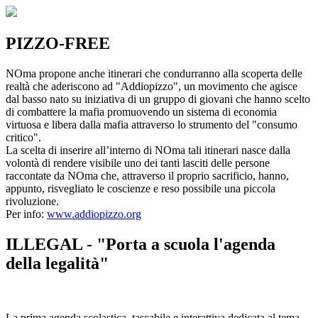
PIZZO-FREE
NOma propone anche itinerari che condurranno alla scoperta delle
realtà che aderiscono ad "Addiopizzo", un movimento che agisce
dal basso nato su iniziativa di un gruppo di giovani che hanno scelto
di combattere la mafia promuovendo un sistema di economia
virtuosa e libera dalla mafia attraverso lo strumento del "consumo
critico".
La scelta di inserire all’interno di NOma tali itinerari nasce dalla
volontà di rendere visibile uno dei tanti lasciti delle persone
raccontate da NOma che, attraverso il proprio sacrificio, hanno,
appunto, risvegliato le coscienze e reso possibile una piccola
rivoluzione.
Per info:
www.addiopizzo.org
ILLEGAL - "Porta a scuola l'agenda
della legalità"
La prima agenda scolastica, tascabile e interattiva dedicata al tema