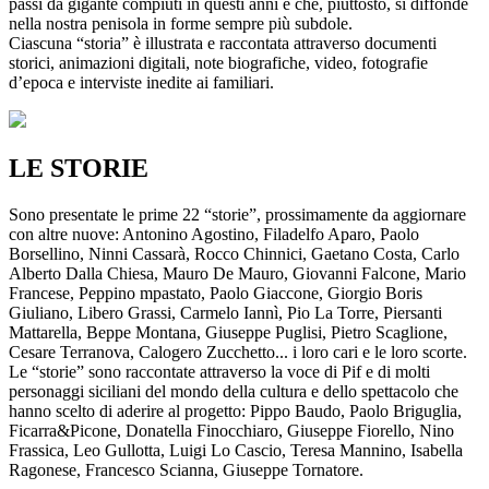
passi da gigante compiuti in questi anni e che, piuttosto, si diffonde
nella nostra penisola in forme sempre più subdole.
Ciascuna “storia” è illustrata e raccontata attraverso documenti
storici, animazioni digitali, note biografiche, video, fotografie
d’epoca e interviste inedite ai familiari.
LE STORIE
Sono presentate le prime 22 “storie”, prossimamente da aggiornare
con altre nuove: Antonino Agostino, Filadelfo Aparo, Paolo
Borsellino, Ninni Cassarà, Rocco Chinnici, Gaetano Costa, Carlo
Alberto Dalla Chiesa, Mauro De Mauro, Giovanni Falcone, Mario
Francese, Peppino mpastato, Paolo Giaccone, Giorgio Boris
Giuliano, Libero Grassi, Carmelo Iannì, Pio La Torre, Piersanti
Mattarella, Beppe Montana, Giuseppe Puglisi, Pietro Scaglione,
Cesare Terranova, Calogero Zucchetto... i loro cari e le loro scorte.
Le “storie” sono raccontate attraverso la voce di Pif e di molti
personaggi siciliani del mondo della cultura e dello spettacolo che
hanno scelto di aderire al progetto: Pippo Baudo, Paolo Briguglia,
Ficarra&Picone, Donatella Finocchiaro, Giuseppe Fiorello, Nino
Frassica, Leo Gullotta, Luigi Lo Cascio, Teresa Mannino, Isabella
Ragonese, Francesco Scianna, Giuseppe Tornatore.