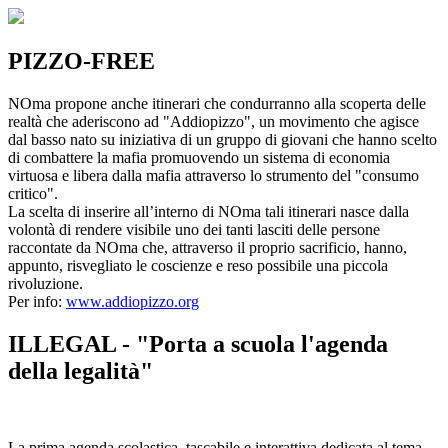
PIZZO-FREE
NOma propone anche itinerari che condurranno alla scoperta delle
realtà che aderiscono ad "Addiopizzo", un movimento che agisce
dal basso nato su iniziativa di un gruppo di giovani che hanno scelto
di combattere la mafia promuovendo un sistema di economia
virtuosa e libera dalla mafia attraverso lo strumento del "consumo
critico".
La scelta di inserire all’interno di NOma tali itinerari nasce dalla
volontà di rendere visibile uno dei tanti lasciti delle persone
raccontate da NOma che, attraverso il proprio sacrificio, hanno,
appunto, risvegliato le coscienze e reso possibile una piccola
rivoluzione.
Per info:
www.addiopizzo.org
ILLEGAL - "Porta a scuola l'agenda
della legalità"
La prima agenda scolastica, tascabile e interattiva dedicata al tema