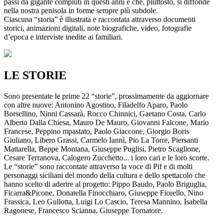
passi da gigante compiuti in questi anni e che, piuttosto, si diffonde
nella nostra penisola in forme sempre più subdole.
Ciascuna “storia” è illustrata e raccontata attraverso documenti
storici, animazioni digitali, note biografiche, video, fotografie
d’epoca e interviste inedite ai familiari.
LE STORIE
Sono presentate le prime 22 “storie”, prossimamente da aggiornare
con altre nuove: Antonino Agostino, Filadelfo Aparo, Paolo
Borsellino, Ninni Cassarà, Rocco Chinnici, Gaetano Costa, Carlo
Alberto Dalla Chiesa, Mauro De Mauro, Giovanni Falcone, Mario
Francese, Peppino mpastato, Paolo Giaccone, Giorgio Boris
Giuliano, Libero Grassi, Carmelo Iannì, Pio La Torre, Piersanti
Mattarella, Beppe Montana, Giuseppe Puglisi, Pietro Scaglione,
Cesare Terranova, Calogero Zucchetto... i loro cari e le loro scorte.
Le “storie” sono raccontate attraverso la voce di Pif e di molti
personaggi siciliani del mondo della cultura e dello spettacolo che
hanno scelto di aderire al progetto: Pippo Baudo, Paolo Briguglia,
Ficarra&Picone, Donatella Finocchiaro, Giuseppe Fiorello, Nino
Frassica, Leo Gullotta, Luigi Lo Cascio, Teresa Mannino, Isabella
Ragonese, Francesco Scianna, Giuseppe Tornatore.