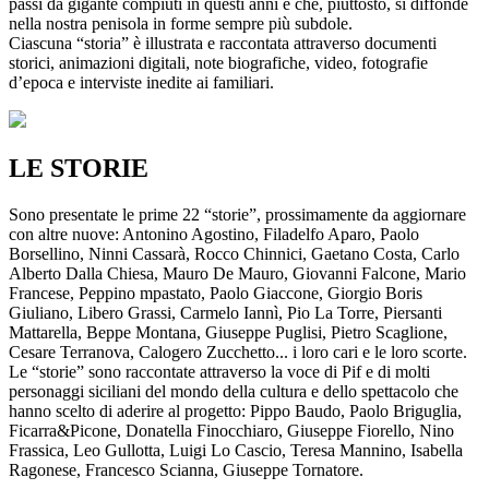
passi da gigante compiuti in questi anni e che, piuttosto, si diffonde
nella nostra penisola in forme sempre più subdole.
Ciascuna “storia” è illustrata e raccontata attraverso documenti
storici, animazioni digitali, note biografiche, video, fotografie
d’epoca e interviste inedite ai familiari.
LE STORIE
Sono presentate le prime 22 “storie”, prossimamente da aggiornare
con altre nuove: Antonino Agostino, Filadelfo Aparo, Paolo
Borsellino, Ninni Cassarà, Rocco Chinnici, Gaetano Costa, Carlo
Alberto Dalla Chiesa, Mauro De Mauro, Giovanni Falcone, Mario
Francese, Peppino mpastato, Paolo Giaccone, Giorgio Boris
Giuliano, Libero Grassi, Carmelo Iannì, Pio La Torre, Piersanti
Mattarella, Beppe Montana, Giuseppe Puglisi, Pietro Scaglione,
Cesare Terranova, Calogero Zucchetto... i loro cari e le loro scorte.
Le “storie” sono raccontate attraverso la voce di Pif e di molti
personaggi siciliani del mondo della cultura e dello spettacolo che
hanno scelto di aderire al progetto: Pippo Baudo, Paolo Briguglia,
Ficarra&Picone, Donatella Finocchiaro, Giuseppe Fiorello, Nino
Frassica, Leo Gullotta, Luigi Lo Cascio, Teresa Mannino, Isabella
Ragonese, Francesco Scianna, Giuseppe Tornatore.