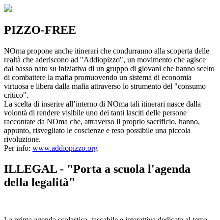
PIZZO-FREE
NOma propone anche itinerari che condurranno alla scoperta delle
realtà che aderiscono ad "Addiopizzo", un movimento che agisce
dal basso nato su iniziativa di un gruppo di giovani che hanno scelto
di combattere la mafia promuovendo un sistema di economia
virtuosa e libera dalla mafia attraverso lo strumento del "consumo
critico".
La scelta di inserire all’interno di NOma tali itinerari nasce dalla
volontà di rendere visibile uno dei tanti lasciti delle persone
raccontate da NOma che, attraverso il proprio sacrificio, hanno,
appunto, risvegliato le coscienze e reso possibile una piccola
rivoluzione.
Per info:
www.addiopizzo.org
ILLEGAL - "Porta a scuola l'agenda
della legalità"
La prima agenda scolastica, tascabile e interattiva dedicata al tema