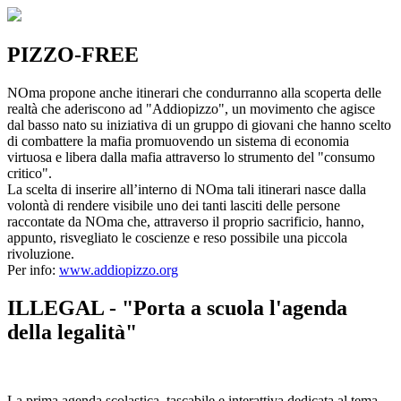
PIZZO-FREE
NOma propone anche itinerari che condurranno alla scoperta delle
realtà che aderiscono ad "Addiopizzo", un movimento che agisce
dal basso nato su iniziativa di un gruppo di giovani che hanno scelto
di combattere la mafia promuovendo un sistema di economia
virtuosa e libera dalla mafia attraverso lo strumento del "consumo
critico".
La scelta di inserire all’interno di NOma tali itinerari nasce dalla
volontà di rendere visibile uno dei tanti lasciti delle persone
raccontate da NOma che, attraverso il proprio sacrificio, hanno,
appunto, risvegliato le coscienze e reso possibile una piccola
rivoluzione.
Per info:
www.addiopizzo.org
ILLEGAL - "Porta a scuola l'agenda
della legalità"
La prima agenda scolastica, tascabile e interattiva dedicata al tema