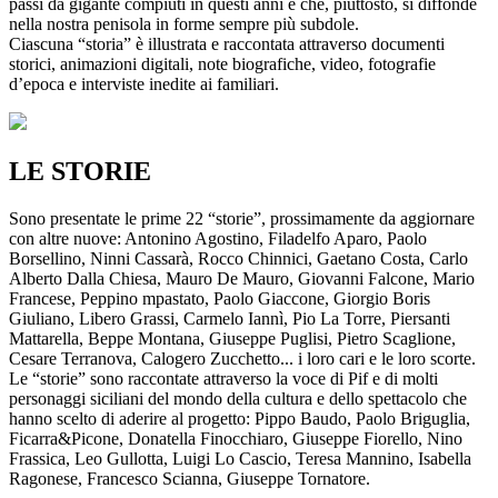
passi da gigante compiuti in questi anni e che, piuttosto, si diffonde
nella nostra penisola in forme sempre più subdole.
Ciascuna “storia” è illustrata e raccontata attraverso documenti
storici, animazioni digitali, note biografiche, video, fotografie
d’epoca e interviste inedite ai familiari.
LE STORIE
Sono presentate le prime 22 “storie”, prossimamente da aggiornare
con altre nuove: Antonino Agostino, Filadelfo Aparo, Paolo
Borsellino, Ninni Cassarà, Rocco Chinnici, Gaetano Costa, Carlo
Alberto Dalla Chiesa, Mauro De Mauro, Giovanni Falcone, Mario
Francese, Peppino mpastato, Paolo Giaccone, Giorgio Boris
Giuliano, Libero Grassi, Carmelo Iannì, Pio La Torre, Piersanti
Mattarella, Beppe Montana, Giuseppe Puglisi, Pietro Scaglione,
Cesare Terranova, Calogero Zucchetto... i loro cari e le loro scorte.
Le “storie” sono raccontate attraverso la voce di Pif e di molti
personaggi siciliani del mondo della cultura e dello spettacolo che
hanno scelto di aderire al progetto: Pippo Baudo, Paolo Briguglia,
Ficarra&Picone, Donatella Finocchiaro, Giuseppe Fiorello, Nino
Frassica, Leo Gullotta, Luigi Lo Cascio, Teresa Mannino, Isabella
Ragonese, Francesco Scianna, Giuseppe Tornatore.