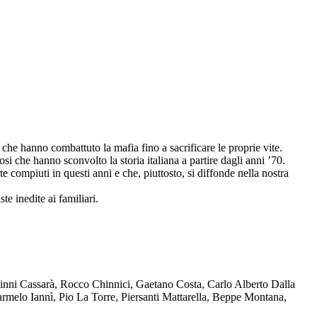
che hanno combattuto la mafia fino a sacrificare le proprie vite.
osi che hanno sconvolto la storia italiana a partire dagli anni ’70.
compiuti in questi anni e che, piuttosto, si diffonde nella nostra
te inedite ai familiari.
Ninni Cassarà, Rocco Chinnici, Gaetano Costa, Carlo Alberto Dalla
melo Iannì, Pio La Torre, Piersanti Mattarella, Beppe Montana,