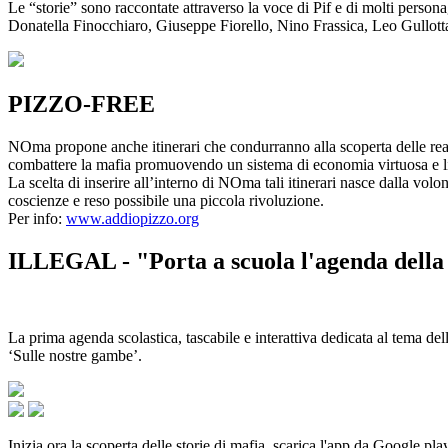
Le “storie” sono raccontate attraverso la voce di Pif e di molti person
Donatella Finocchiaro, Giuseppe Fiorello, Nino Frassica, Leo Gullot
PIZZO-FREE
NOma propone anche itinerari che condurranno alla scoperta delle rea
combattere la mafia promuovendo un sistema di economia virtuosa e lib
La scelta di inserire all’interno di NOma tali itinerari nasce dalla volo
coscienze e reso possibile una piccola rivoluzione.
Per info:
www.addiopizzo.org
ILLEGAL - "Porta a scuola l'agenda della 
La prima agenda scolastica, tascabile e interattiva dedicata al tema del
‘Sulle nostre gambe’.
Inizia ora la scoperta delle storie di mafia, scarica l'app da Google pla