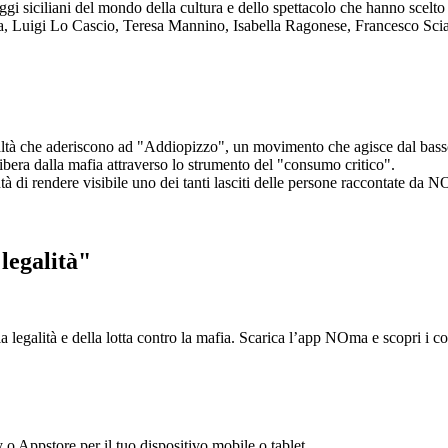
aggi siciliani del mondo della cultura e dello spettacolo che hanno scel
ta, Luigi Lo Cascio, Teresa Mannino, Isabella Ragonese, Francesco Sci
ltà che aderiscono ad "Addiopizzo", un movimento che agisce dal basso 
era dalla mafia attraverso lo strumento del "consumo critico".
ntà di rendere visibile uno dei tanti lasciti delle persone raccontate da N
legalità"
la legalità e della lotta contro la mafia. Scarica l’app NOma e scopri i 
y o Appstore per il tuo dispositivo mobile o tablet