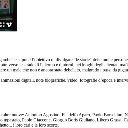
ambe" e si pone l’obiettivo di divulgare "le storie" delle molte persone 
ttraverso le strade di Palermo e dintorni, nei luoghi degli attentati mafi
re un male che non è ancora stato debellato, malgrado i passi da gigante 
animazioni digitali, note biografiche, video, fotografie d’epoca e intervis
n altre nuove: Antonino Agostino, Filadelfo Aparo, Paolo Borsellino, 
mpastato, Paolo Giaccone, Giorgio Boris Giuliano, Libero Grassi, Car
o... i loro cari e le loro scorte.