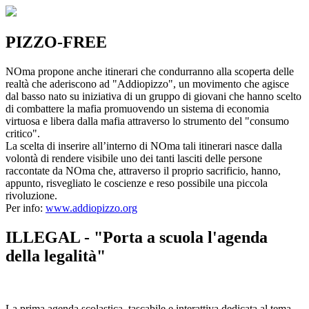
PIZZO-FREE
NOma propone anche itinerari che condurranno alla scoperta delle
realtà che aderiscono ad "Addiopizzo", un movimento che agisce
dal basso nato su iniziativa di un gruppo di giovani che hanno scelto
di combattere la mafia promuovendo un sistema di economia
virtuosa e libera dalla mafia attraverso lo strumento del "consumo
critico".
La scelta di inserire all’interno di NOma tali itinerari nasce dalla
volontà di rendere visibile uno dei tanti lasciti delle persone
raccontate da NOma che, attraverso il proprio sacrificio, hanno,
appunto, risvegliato le coscienze e reso possibile una piccola
rivoluzione.
Per info:
www.addiopizzo.org
ILLEGAL - "Porta a scuola l'agenda
della legalità"
La prima agenda scolastica, tascabile e interattiva dedicata al tema