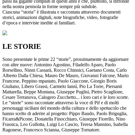
passi da gigante compiuti in questi anni e che, piuttosto, si diffonde
nella nostra penisola in forme sempre più subdole.
Ciascuna “storia” è illustrata e raccontata attraverso documenti
storici, animazioni digitali, note biografiche, video, fotografie
d’epoca e interviste inedite ai familiari.
LE STORIE
Sono presentate le prime 22 “storie”, prossimamente da aggiornare
con altre nuove: Antonino Agostino, Filadelfo Aparo, Paolo
Borsellino, Ninni Cassarà, Rocco Chinnici, Gaetano Costa, Carlo
Alberto Dalla Chiesa, Mauro De Mauro, Giovanni Falcone, Mario
Francese, Peppino mpastato, Paolo Giaccone, Giorgio Boris
Giuliano, Libero Grassi, Carmelo Iannì, Pio La Torre, Piersanti
Mattarella, Beppe Montana, Giuseppe Puglisi, Pietro Scaglione,
Cesare Terranova, Calogero Zucchetto... i loro cari e le loro scorte.
Le “storie” sono raccontate attraverso la voce di Pif e di molti
personaggi siciliani del mondo della cultura e dello spettacolo che
hanno scelto di aderire al progetto: Pippo Baudo, Paolo Briguglia,
Ficarra&Picone, Donatella Finocchiaro, Giuseppe Fiorello, Nino
Frassica, Leo Gullotta, Luigi Lo Cascio, Teresa Mannino, Isabella
Ragonese, Francesco Scianna, Giuseppe Tornatore.