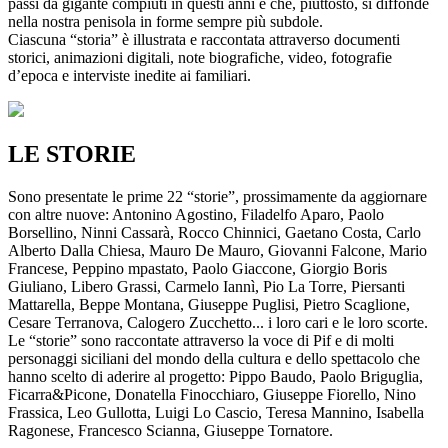
passi da gigante compiuti in questi anni e che, piuttosto, si diffonde
nella nostra penisola in forme sempre più subdole.
Ciascuna “storia” è illustrata e raccontata attraverso documenti
storici, animazioni digitali, note biografiche, video, fotografie
d’epoca e interviste inedite ai familiari.
LE STORIE
Sono presentate le prime 22 “storie”, prossimamente da aggiornare
con altre nuove: Antonino Agostino, Filadelfo Aparo, Paolo
Borsellino, Ninni Cassarà, Rocco Chinnici, Gaetano Costa, Carlo
Alberto Dalla Chiesa, Mauro De Mauro, Giovanni Falcone, Mario
Francese, Peppino mpastato, Paolo Giaccone, Giorgio Boris
Giuliano, Libero Grassi, Carmelo Iannì, Pio La Torre, Piersanti
Mattarella, Beppe Montana, Giuseppe Puglisi, Pietro Scaglione,
Cesare Terranova, Calogero Zucchetto... i loro cari e le loro scorte.
Le “storie” sono raccontate attraverso la voce di Pif e di molti
personaggi siciliani del mondo della cultura e dello spettacolo che
hanno scelto di aderire al progetto: Pippo Baudo, Paolo Briguglia,
Ficarra&Picone, Donatella Finocchiaro, Giuseppe Fiorello, Nino
Frassica, Leo Gullotta, Luigi Lo Cascio, Teresa Mannino, Isabella
Ragonese, Francesco Scianna, Giuseppe Tornatore.