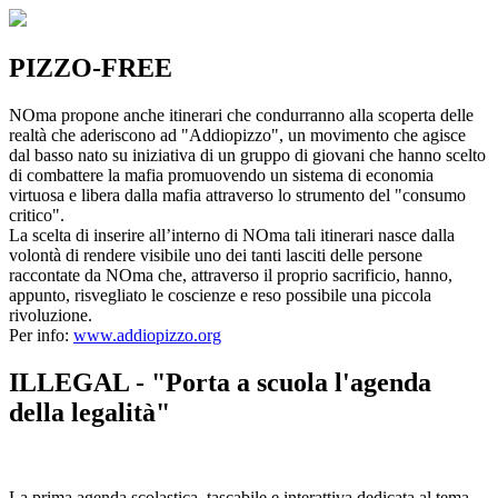
PIZZO-FREE
NOma propone anche itinerari che condurranno alla scoperta delle
realtà che aderiscono ad "Addiopizzo", un movimento che agisce
dal basso nato su iniziativa di un gruppo di giovani che hanno scelto
di combattere la mafia promuovendo un sistema di economia
virtuosa e libera dalla mafia attraverso lo strumento del "consumo
critico".
La scelta di inserire all’interno di NOma tali itinerari nasce dalla
volontà di rendere visibile uno dei tanti lasciti delle persone
raccontate da NOma che, attraverso il proprio sacrificio, hanno,
appunto, risvegliato le coscienze e reso possibile una piccola
rivoluzione.
Per info:
www.addiopizzo.org
ILLEGAL - "Porta a scuola l'agenda
della legalità"
La prima agenda scolastica, tascabile e interattiva dedicata al tema