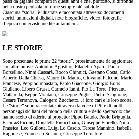
passi da gigante compiuti in questi anni e che, piuttosto, si diffonde
nella nostra penisola in forme sempre più subdole.
Ciascuna “storia” è illustrata e raccontata attraverso documenti
storici, animazioni digitali, note biografiche, video, fotografie
d’epoca e interviste inedite ai familiari.
LE STORIE
Sono presentate le prime 22 “storie”, prossimamente da aggiornare
con altre nuove: Antonino Agostino, Filadelfo Aparo, Paolo
Borsellino, Ninni Cassarà, Rocco Chinnici, Gaetano Costa, Carlo
Alberto Dalla Chiesa, Mauro De Mauro, Giovanni Falcone, Mario
Francese, Peppino mpastato, Paolo Giaccone, Giorgio Boris
Giuliano, Libero Grassi, Carmelo Iannì, Pio La Torre, Piersanti
Mattarella, Beppe Montana, Giuseppe Puglisi, Pietro Scaglione,
Cesare Terranova, Calogero Zucchetto... i loro cari e le loro scorte.
Le “storie” sono raccontate attraverso la voce di Pif e di molti
personaggi siciliani del mondo della cultura e dello spettacolo che
hanno scelto di aderire al progetto: Pippo Baudo, Paolo Briguglia,
Ficarra&Picone, Donatella Finocchiaro, Giuseppe Fiorello, Nino
Frassica, Leo Gullotta, Luigi Lo Cascio, Teresa Mannino, Isabella
Ragonese, Francesco Scianna, Giuseppe Tornatore.