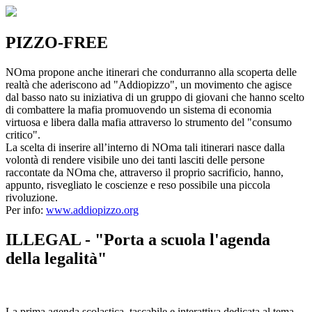
PIZZO-FREE
NOma propone anche itinerari che condurranno alla scoperta delle
realtà che aderiscono ad "Addiopizzo", un movimento che agisce
dal basso nato su iniziativa di un gruppo di giovani che hanno scelto
di combattere la mafia promuovendo un sistema di economia
virtuosa e libera dalla mafia attraverso lo strumento del "consumo
critico".
La scelta di inserire all’interno di NOma tali itinerari nasce dalla
volontà di rendere visibile uno dei tanti lasciti delle persone
raccontate da NOma che, attraverso il proprio sacrificio, hanno,
appunto, risvegliato le coscienze e reso possibile una piccola
rivoluzione.
Per info:
www.addiopizzo.org
ILLEGAL - "Porta a scuola l'agenda
della legalità"
La prima agenda scolastica, tascabile e interattiva dedicata al tema