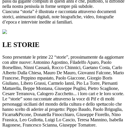
passi da gigante compiuti in questi anni e che, piuttosto, si diffonde
nella nostra penisola in forme sempre più subdole.
Ciascuna “storia” è illustrata e raccontata attraverso documenti
storici, animazioni digitali, note biografiche, video, fotografie
d’epoca e interviste inedite ai familiari.
LE STORIE
Sono presentate le prime 22 “storie”, prossimamente da aggiornare
con altre nuove: Antonino Agostino, Filadelfo Aparo, Paolo
Borsellino, Ninni Cassarà, Rocco Chinnici, Gaetano Costa, Carlo
Alberto Dalla Chiesa, Mauro De Mauro, Giovanni Falcone, Mario
Francese, Peppino mpastato, Paolo Giaccone, Giorgio Boris
Giuliano, Libero Grassi, Carmelo Iannì, Pio La Torre, Piersanti
Mattarella, Beppe Montana, Giuseppe Puglisi, Pietro Scaglione,
Cesare Terranova, Calogero Zucchetto... i loro cari e le loro scorte.
Le “storie” sono raccontate attraverso la voce di Pif e di molti
personaggi siciliani del mondo della cultura e dello spettacolo che
hanno scelto di aderire al progetto: Pippo Baudo, Paolo Briguglia,
Ficarra&Picone, Donatella Finocchiaro, Giuseppe Fiorello, Nino
Frassica, Leo Gullotta, Luigi Lo Cascio, Teresa Mannino, Isabella
Ragonese, Francesco Scianna, Giuseppe Tornatore.