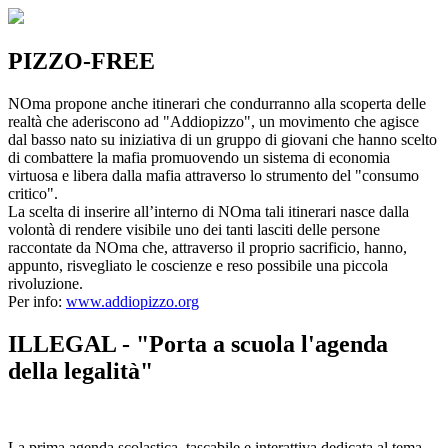
PIZZO-FREE
NOma propone anche itinerari che condurranno alla scoperta delle
realtà che aderiscono ad "Addiopizzo", un movimento che agisce
dal basso nato su iniziativa di un gruppo di giovani che hanno scelto
di combattere la mafia promuovendo un sistema di economia
virtuosa e libera dalla mafia attraverso lo strumento del "consumo
critico".
La scelta di inserire all’interno di NOma tali itinerari nasce dalla
volontà di rendere visibile uno dei tanti lasciti delle persone
raccontate da NOma che, attraverso il proprio sacrificio, hanno,
appunto, risvegliato le coscienze e reso possibile una piccola
rivoluzione.
Per info:
www.addiopizzo.org
ILLEGAL - "Porta a scuola l'agenda
della legalità"
La prima agenda scolastica, tascabile e interattiva dedicata al tema