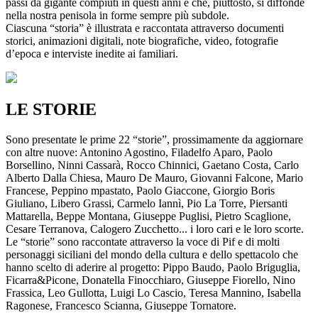
passi da gigante compiuti in questi anni e che, piuttosto, si diffonde
nella nostra penisola in forme sempre più subdole.
Ciascuna “storia” è illustrata e raccontata attraverso documenti
storici, animazioni digitali, note biografiche, video, fotografie
d’epoca e interviste inedite ai familiari.
LE STORIE
Sono presentate le prime 22 “storie”, prossimamente da aggiornare
con altre nuove: Antonino Agostino, Filadelfo Aparo, Paolo
Borsellino, Ninni Cassarà, Rocco Chinnici, Gaetano Costa, Carlo
Alberto Dalla Chiesa, Mauro De Mauro, Giovanni Falcone, Mario
Francese, Peppino mpastato, Paolo Giaccone, Giorgio Boris
Giuliano, Libero Grassi, Carmelo Iannì, Pio La Torre, Piersanti
Mattarella, Beppe Montana, Giuseppe Puglisi, Pietro Scaglione,
Cesare Terranova, Calogero Zucchetto... i loro cari e le loro scorte.
Le “storie” sono raccontate attraverso la voce di Pif e di molti
personaggi siciliani del mondo della cultura e dello spettacolo che
hanno scelto di aderire al progetto: Pippo Baudo, Paolo Briguglia,
Ficarra&Picone, Donatella Finocchiaro, Giuseppe Fiorello, Nino
Frassica, Leo Gullotta, Luigi Lo Cascio, Teresa Mannino, Isabella
Ragonese, Francesco Scianna, Giuseppe Tornatore.