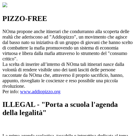
PIZZO-FREE
NOma propone anche itinerari che condurranno alla scoperta delle
realtà che aderiscono ad "Addiopizzo", un movimento che agisce
dal basso nato su iniziativa di un gruppo di giovani che hanno scelto
di combattere la mafia promuovendo un sistema di economia
virtuosa e libera dalla mafia attraverso lo strumento del "consumo
critico".
La scelta di inserire all’interno di NOma tali itinerari nasce dalla
volontà di rendere visibile uno dei tanti lasciti delle persone
raccontate da NOma che, attraverso il proprio sacrificio, hanno,
appunto, risvegliato le coscienze e reso possibile una piccola
rivoluzione.
Per info:
www.addiopizzo.org
ILLEGAL - "Porta a scuola l'agenda
della legalità"
La prima agenda scolastica, tascabile e interattiva dedicata al tema