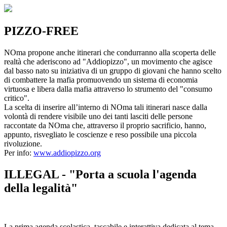
PIZZO-FREE
NOma propone anche itinerari che condurranno alla scoperta delle
realtà che aderiscono ad "Addiopizzo", un movimento che agisce
dal basso nato su iniziativa di un gruppo di giovani che hanno scelto
di combattere la mafia promuovendo un sistema di economia
virtuosa e libera dalla mafia attraverso lo strumento del "consumo
critico".
La scelta di inserire all’interno di NOma tali itinerari nasce dalla
volontà di rendere visibile uno dei tanti lasciti delle persone
raccontate da NOma che, attraverso il proprio sacrificio, hanno,
appunto, risvegliato le coscienze e reso possibile una piccola
rivoluzione.
Per info:
www.addiopizzo.org
ILLEGAL - "Porta a scuola l'agenda
della legalità"
La prima agenda scolastica, tascabile e interattiva dedicata al tema