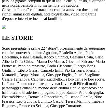
passi da gigante compiuti in questi anni e che, piuttosto, si diffonde
nella nostra penisola in forme sempre più subdole.
Ciascuna “storia” è illustrata e raccontata attraverso documenti
storici, animazioni digitali, note biografiche, video, fotografie
d’epoca e interviste inedite ai familiari.
LE STORIE
Sono presentate le prime 22 “storie”, prossimamente da aggiornare
con altre nuove: Antonino Agostino, Filadelfo Aparo, Paolo
Borsellino, Ninni Cassarà, Rocco Chinnici, Gaetano Costa, Carlo
Alberto Dalla Chiesa, Mauro De Mauro, Giovanni Falcone, Mario
Francese, Peppino mpastato, Paolo Giaccone, Giorgio Boris
Giuliano, Libero Grassi, Carmelo Iannì, Pio La Torre, Piersanti
Mattarella, Beppe Montana, Giuseppe Puglisi, Pietro Scaglione,
Cesare Terranova, Calogero Zucchetto... i loro cari e le loro scorte.
Le “storie” sono raccontate attraverso la voce di Pif e di molti
personaggi siciliani del mondo della cultura e dello spettacolo che
hanno scelto di aderire al progetto: Pippo Baudo, Paolo Briguglia,
Ficarra&Picone, Donatella Finocchiaro, Giuseppe Fiorello, Nino
Frassica, Leo Gullotta, Luigi Lo Cascio, Teresa Mannino, Isabella
Ragonese, Francesco Scianna, Giuseppe Tornatore.