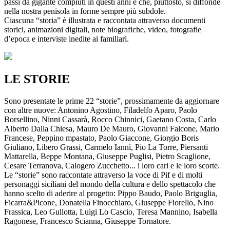
passi da gigante compiuti in questi anni e che, piuttosto, si diffonde
nella nostra penisola in forme sempre più subdole.
Ciascuna “storia” è illustrata e raccontata attraverso documenti
storici, animazioni digitali, note biografiche, video, fotografie
d’epoca e interviste inedite ai familiari.
LE STORIE
Sono presentate le prime 22 “storie”, prossimamente da aggiornare
con altre nuove: Antonino Agostino, Filadelfo Aparo, Paolo
Borsellino, Ninni Cassarà, Rocco Chinnici, Gaetano Costa, Carlo
Alberto Dalla Chiesa, Mauro De Mauro, Giovanni Falcone, Mario
Francese, Peppino mpastato, Paolo Giaccone, Giorgio Boris
Giuliano, Libero Grassi, Carmelo Iannì, Pio La Torre, Piersanti
Mattarella, Beppe Montana, Giuseppe Puglisi, Pietro Scaglione,
Cesare Terranova, Calogero Zucchetto... i loro cari e le loro scorte.
Le “storie” sono raccontate attraverso la voce di Pif e di molti
personaggi siciliani del mondo della cultura e dello spettacolo che
hanno scelto di aderire al progetto: Pippo Baudo, Paolo Briguglia,
Ficarra&Picone, Donatella Finocchiaro, Giuseppe Fiorello, Nino
Frassica, Leo Gullotta, Luigi Lo Cascio, Teresa Mannino, Isabella
Ragonese, Francesco Scianna, Giuseppe Tornatore.