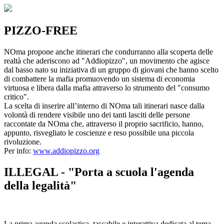
PIZZO-FREE
NOma propone anche itinerari che condurranno alla scoperta delle
realtà che aderiscono ad "Addiopizzo", un movimento che agisce
dal basso nato su iniziativa di un gruppo di giovani che hanno scelto
di combattere la mafia promuovendo un sistema di economia
virtuosa e libera dalla mafia attraverso lo strumento del "consumo
critico".
La scelta di inserire all’interno di NOma tali itinerari nasce dalla
volontà di rendere visibile uno dei tanti lasciti delle persone
raccontate da NOma che, attraverso il proprio sacrificio, hanno,
appunto, risvegliato le coscienze e reso possibile una piccola
rivoluzione.
Per info:
www.addiopizzo.org
ILLEGAL - "Porta a scuola l'agenda
della legalità"
La prima agenda scolastica, tascabile e interattiva dedicata al tema