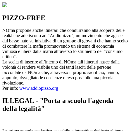
PIZZO-FREE
NOma propone anche itinerari che condurranno alla scoperta delle
realtà che aderiscono ad "Addiopizzo", un movimento che agisce
dal basso nato su iniziativa di un gruppo di giovani che hanno scelto
di combattere la mafia promuovendo un sistema di economia
virtuosa e libera dalla mafia attraverso lo strumento del "consumo
critico".
La scelta di inserire all’interno di NOma tali itinerari nasce dalla
volontà di rendere visibile uno dei tanti lasciti delle persone
raccontate da NOma che, attraverso il proprio sacrificio, hanno,
appunto, risvegliato le coscienze e reso possibile una piccola
rivoluzione.
Per info:
www.addiopizzo.org
ILLEGAL - "Porta a scuola l'agenda
della legalità"
La prima agenda scolastica, tascabile e interattiva dedicata al tema