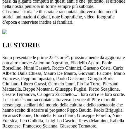
passi da gigante compiuti in questi anni e che, piuttosto, si diffonde
nella nostra penisola in forme sempre più subdole.
Ciascuna “storia” è illustrata e raccontata attraverso documenti
storici, animazioni digitali, note biografiche, video, fotografie
d’epoca e interviste inedite ai familiari.
LE STORIE
Sono presentate le prime 22 “storie”, prossimamente da aggiornare
con altre nuove: Antonino Agostino, Filadelfo Aparo, Paolo
Borsellino, Ninni Cassarà, Rocco Chinnici, Gaetano Costa, Carlo
Alberto Dalla Chiesa, Mauro De Mauro, Giovanni Falcone, Mario
Francese, Peppino mpastato, Paolo Giaccone, Giorgio Boris
Giuliano, Libero Grassi, Carmelo Iannì, Pio La Torre, Piersanti
Mattarella, Beppe Montana, Giuseppe Puglisi, Pietro Scaglione,
Cesare Terranova, Calogero Zucchetto... i loro cari e le loro scorte.
Le “storie” sono raccontate attraverso la voce di Pif e di molti
personaggi siciliani del mondo della cultura e dello spettacolo che
hanno scelto di aderire al progetto: Pippo Baudo, Paolo Briguglia,
Ficarra&Picone, Donatella Finocchiaro, Giuseppe Fiorello, Nino
Frassica, Leo Gullotta, Luigi Lo Cascio, Teresa Mannino, Isabella
Ragonese, Francesco Scianna, Giuseppe Tornatore.