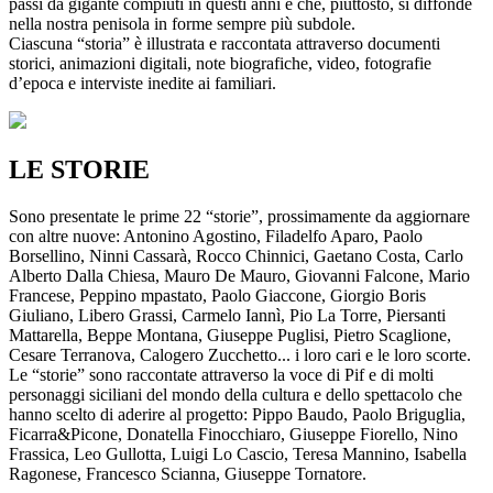
passi da gigante compiuti in questi anni e che, piuttosto, si diffonde
nella nostra penisola in forme sempre più subdole.
Ciascuna “storia” è illustrata e raccontata attraverso documenti
storici, animazioni digitali, note biografiche, video, fotografie
d’epoca e interviste inedite ai familiari.
LE STORIE
Sono presentate le prime 22 “storie”, prossimamente da aggiornare
con altre nuove: Antonino Agostino, Filadelfo Aparo, Paolo
Borsellino, Ninni Cassarà, Rocco Chinnici, Gaetano Costa, Carlo
Alberto Dalla Chiesa, Mauro De Mauro, Giovanni Falcone, Mario
Francese, Peppino mpastato, Paolo Giaccone, Giorgio Boris
Giuliano, Libero Grassi, Carmelo Iannì, Pio La Torre, Piersanti
Mattarella, Beppe Montana, Giuseppe Puglisi, Pietro Scaglione,
Cesare Terranova, Calogero Zucchetto... i loro cari e le loro scorte.
Le “storie” sono raccontate attraverso la voce di Pif e di molti
personaggi siciliani del mondo della cultura e dello spettacolo che
hanno scelto di aderire al progetto: Pippo Baudo, Paolo Briguglia,
Ficarra&Picone, Donatella Finocchiaro, Giuseppe Fiorello, Nino
Frassica, Leo Gullotta, Luigi Lo Cascio, Teresa Mannino, Isabella
Ragonese, Francesco Scianna, Giuseppe Tornatore.