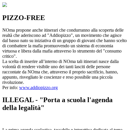
PIZZO-FREE
NOma propone anche itinerari che condurranno alla scoperta delle
realtà che aderiscono ad "Addiopizzo", un movimento che agisce
dal basso nato su iniziativa di un gruppo di giovani che hanno scelto
di combattere la mafia promuovendo un sistema di economia
virtuosa e libera dalla mafia attraverso lo strumento del "consumo
critico".
La scelta di inserire all’interno di NOma tali itinerari nasce dalla
volontà di rendere visibile uno dei tanti lasciti delle persone
raccontate da NOma che, attraverso il proprio sacrificio, hanno,
appunto, risvegliato le coscienze e reso possibile una piccola
rivoluzione.
Per info:
www.addiopizzo.org
ILLEGAL - "Porta a scuola l'agenda
della legalità"
La prima agenda scolastica, tascabile e interattiva dedicata al tema