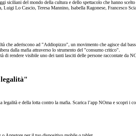
aggi siciliani del mondo della cultura e dello spettacolo che hanno scel
ta, Luigi Lo Cascio, Teresa Mannino, Isabella Ragonese, Francesco Sci
ltà che aderiscono ad "Addiopizzo", un movimento che agisce dal basso 
era dalla mafia attraverso lo strumento del "consumo critico".
ntà di rendere visibile uno dei tanti lasciti delle persone raccontate da N
legalità"
la legalità e della lotta contro la mafia. Scarica l’app NOma e scopri i 
y o Appstore per il tuo dispositivo mobile o tablet