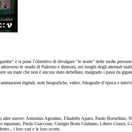
ambe" e si pone l’obiettivo di divulgare "le storie" delle molte persone 
ttraverso le strade di Palermo e dintorni, nei luoghi degli attentati mafi
re un male che non è ancora stato debellato, malgrado i passi da gigante 
animazioni digitali, note biografiche, video, fotografie d’epoca e intervis
n altre nuove: Antonino Agostino, Filadelfo Aparo, Paolo Borsellino, 
mpastato, Paolo Giaccone, Giorgio Boris Giuliano, Libero Grassi, Car
o... i loro cari e le loro scorte.