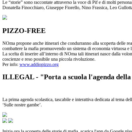
Le “storie” sono raccontate attraverso la voce di Pif e di molti person
Donatella Finocchiaro, Giuseppe Fiorello, Nino Frassica, Leo Gullot
PIZZO-FREE
NOma propone anche itinerari che condurranno alla scoperta delle rea
combattere la mafia promuovendo un sistema di economia virtuosa e lib
La scelta di inserire all’interno di NOma tali itinerari nasce dalla volo
coscienze e reso possibile una piccola rivoluzione.
Per info:
www.addiopizzo.org
ILLEGAL - "Porta a scuola l'agenda della 
La prima agenda scolastica, tascabile e interattiva dedicata al tema del
‘Sulle nostre gambe’.
Inizia ora la scoperta delle storie di mafia, scarica l'app da Google pla