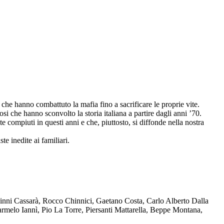
che hanno combattuto la mafia fino a sacrificare le proprie vite.
osi che hanno sconvolto la storia italiana a partire dagli anni ’70.
compiuti in questi anni e che, piuttosto, si diffonde nella nostra
te inedite ai familiari.
Ninni Cassarà, Rocco Chinnici, Gaetano Costa, Carlo Alberto Dalla
melo Iannì, Pio La Torre, Piersanti Mattarella, Beppe Montana,