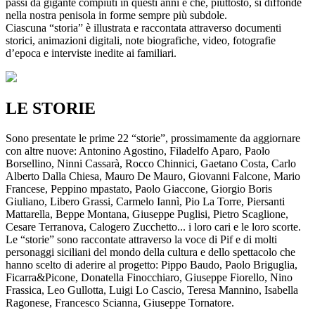
passi da gigante compiuti in questi anni e che, piuttosto, si diffonde
nella nostra penisola in forme sempre più subdole.
Ciascuna “storia” è illustrata e raccontata attraverso documenti
storici, animazioni digitali, note biografiche, video, fotografie
d’epoca e interviste inedite ai familiari.
LE STORIE
Sono presentate le prime 22 “storie”, prossimamente da aggiornare
con altre nuove: Antonino Agostino, Filadelfo Aparo, Paolo
Borsellino, Ninni Cassarà, Rocco Chinnici, Gaetano Costa, Carlo
Alberto Dalla Chiesa, Mauro De Mauro, Giovanni Falcone, Mario
Francese, Peppino mpastato, Paolo Giaccone, Giorgio Boris
Giuliano, Libero Grassi, Carmelo Iannì, Pio La Torre, Piersanti
Mattarella, Beppe Montana, Giuseppe Puglisi, Pietro Scaglione,
Cesare Terranova, Calogero Zucchetto... i loro cari e le loro scorte.
Le “storie” sono raccontate attraverso la voce di Pif e di molti
personaggi siciliani del mondo della cultura e dello spettacolo che
hanno scelto di aderire al progetto: Pippo Baudo, Paolo Briguglia,
Ficarra&Picone, Donatella Finocchiaro, Giuseppe Fiorello, Nino
Frassica, Leo Gullotta, Luigi Lo Cascio, Teresa Mannino, Isabella
Ragonese, Francesco Scianna, Giuseppe Tornatore.