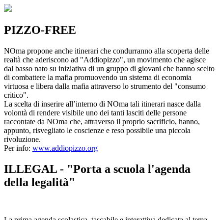
PIZZO-FREE
NOma propone anche itinerari che condurranno alla scoperta delle
realtà che aderiscono ad "Addiopizzo", un movimento che agisce
dal basso nato su iniziativa di un gruppo di giovani che hanno scelto
di combattere la mafia promuovendo un sistema di economia
virtuosa e libera dalla mafia attraverso lo strumento del "consumo
critico".
La scelta di inserire all’interno di NOma tali itinerari nasce dalla
volontà di rendere visibile uno dei tanti lasciti delle persone
raccontate da NOma che, attraverso il proprio sacrificio, hanno,
appunto, risvegliato le coscienze e reso possibile una piccola
rivoluzione.
Per info:
www.addiopizzo.org
ILLEGAL - "Porta a scuola l'agenda
della legalità"
La prima agenda scolastica, tascabile e interattiva dedicata al tema