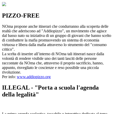
PIZZO-FREE
NOma propone anche itinerari che condurranno alla scoperta delle
realtà che aderiscono ad "Addiopizzo", un movimento che agisce
dal basso nato su iniziativa di un gruppo di giovani che hanno scelto
di combattere la mafia promuovendo un sistema di economia
virtuosa e libera dalla mafia attraverso lo strumento del "consumo
critico".
La scelta di inserire all’interno di NOma tali itinerari nasce dalla
volontà di rendere visibile uno dei tanti lasciti delle persone
raccontate da NOma che, attraverso il proprio sacrificio, hanno,
appunto, risvegliato le coscienze e reso possibile una piccola
rivoluzione.
Per info:
www.addiopizzo.org
ILLEGAL - "Porta a scuola l'agenda
della legalità"
La prima agenda scolastica, tascabile e interattiva dedicata al tema