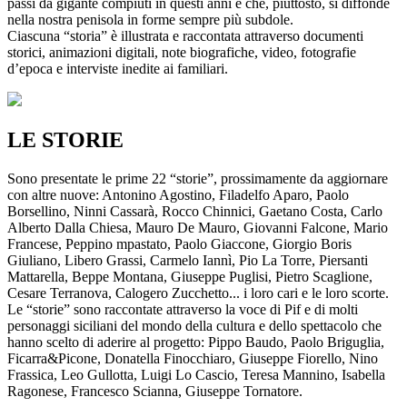
passi da gigante compiuti in questi anni e che, piuttosto, si diffonde
nella nostra penisola in forme sempre più subdole.
Ciascuna “storia” è illustrata e raccontata attraverso documenti
storici, animazioni digitali, note biografiche, video, fotografie
d’epoca e interviste inedite ai familiari.
LE STORIE
Sono presentate le prime 22 “storie”, prossimamente da aggiornare
con altre nuove: Antonino Agostino, Filadelfo Aparo, Paolo
Borsellino, Ninni Cassarà, Rocco Chinnici, Gaetano Costa, Carlo
Alberto Dalla Chiesa, Mauro De Mauro, Giovanni Falcone, Mario
Francese, Peppino mpastato, Paolo Giaccone, Giorgio Boris
Giuliano, Libero Grassi, Carmelo Iannì, Pio La Torre, Piersanti
Mattarella, Beppe Montana, Giuseppe Puglisi, Pietro Scaglione,
Cesare Terranova, Calogero Zucchetto... i loro cari e le loro scorte.
Le “storie” sono raccontate attraverso la voce di Pif e di molti
personaggi siciliani del mondo della cultura e dello spettacolo che
hanno scelto di aderire al progetto: Pippo Baudo, Paolo Briguglia,
Ficarra&Picone, Donatella Finocchiaro, Giuseppe Fiorello, Nino
Frassica, Leo Gullotta, Luigi Lo Cascio, Teresa Mannino, Isabella
Ragonese, Francesco Scianna, Giuseppe Tornatore.