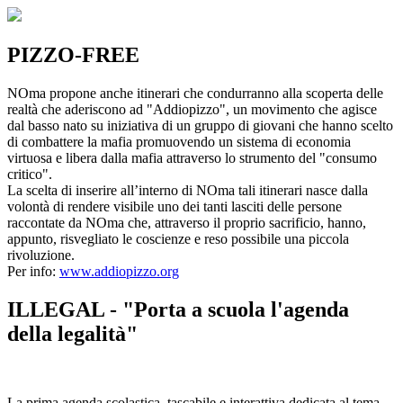
PIZZO-FREE
NOma propone anche itinerari che condurranno alla scoperta delle
realtà che aderiscono ad "Addiopizzo", un movimento che agisce
dal basso nato su iniziativa di un gruppo di giovani che hanno scelto
di combattere la mafia promuovendo un sistema di economia
virtuosa e libera dalla mafia attraverso lo strumento del "consumo
critico".
La scelta di inserire all’interno di NOma tali itinerari nasce dalla
volontà di rendere visibile uno dei tanti lasciti delle persone
raccontate da NOma che, attraverso il proprio sacrificio, hanno,
appunto, risvegliato le coscienze e reso possibile una piccola
rivoluzione.
Per info:
www.addiopizzo.org
ILLEGAL - "Porta a scuola l'agenda
della legalità"
La prima agenda scolastica, tascabile e interattiva dedicata al tema