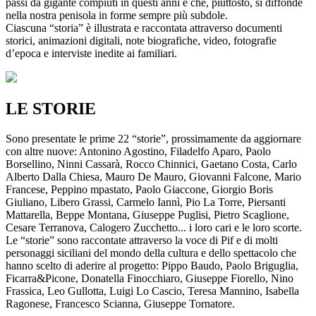
passi da gigante compiuti in questi anni e che, piuttosto, si diffonde
nella nostra penisola in forme sempre più subdole.
Ciascuna “storia” è illustrata e raccontata attraverso documenti
storici, animazioni digitali, note biografiche, video, fotografie
d’epoca e interviste inedite ai familiari.
LE STORIE
Sono presentate le prime 22 “storie”, prossimamente da aggiornare
con altre nuove: Antonino Agostino, Filadelfo Aparo, Paolo
Borsellino, Ninni Cassarà, Rocco Chinnici, Gaetano Costa, Carlo
Alberto Dalla Chiesa, Mauro De Mauro, Giovanni Falcone, Mario
Francese, Peppino mpastato, Paolo Giaccone, Giorgio Boris
Giuliano, Libero Grassi, Carmelo Iannì, Pio La Torre, Piersanti
Mattarella, Beppe Montana, Giuseppe Puglisi, Pietro Scaglione,
Cesare Terranova, Calogero Zucchetto... i loro cari e le loro scorte.
Le “storie” sono raccontate attraverso la voce di Pif e di molti
personaggi siciliani del mondo della cultura e dello spettacolo che
hanno scelto di aderire al progetto: Pippo Baudo, Paolo Briguglia,
Ficarra&Picone, Donatella Finocchiaro, Giuseppe Fiorello, Nino
Frassica, Leo Gullotta, Luigi Lo Cascio, Teresa Mannino, Isabella
Ragonese, Francesco Scianna, Giuseppe Tornatore.