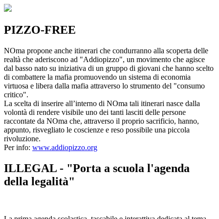
PIZZO-FREE
NOma propone anche itinerari che condurranno alla scoperta delle
realtà che aderiscono ad "Addiopizzo", un movimento che agisce
dal basso nato su iniziativa di un gruppo di giovani che hanno scelto
di combattere la mafia promuovendo un sistema di economia
virtuosa e libera dalla mafia attraverso lo strumento del "consumo
critico".
La scelta di inserire all’interno di NOma tali itinerari nasce dalla
volontà di rendere visibile uno dei tanti lasciti delle persone
raccontate da NOma che, attraverso il proprio sacrificio, hanno,
appunto, risvegliato le coscienze e reso possibile una piccola
rivoluzione.
Per info:
www.addiopizzo.org
ILLEGAL - "Porta a scuola l'agenda
della legalità"
La prima agenda scolastica, tascabile e interattiva dedicata al tema