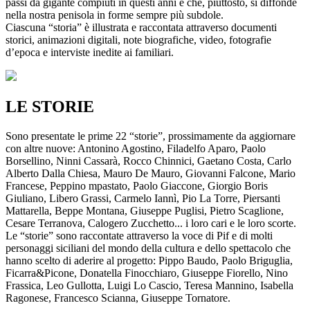
passi da gigante compiuti in questi anni e che, piuttosto, si diffonde
nella nostra penisola in forme sempre più subdole.
Ciascuna “storia” è illustrata e raccontata attraverso documenti
storici, animazioni digitali, note biografiche, video, fotografie
d’epoca e interviste inedite ai familiari.
LE STORIE
Sono presentate le prime 22 “storie”, prossimamente da aggiornare
con altre nuove: Antonino Agostino, Filadelfo Aparo, Paolo
Borsellino, Ninni Cassarà, Rocco Chinnici, Gaetano Costa, Carlo
Alberto Dalla Chiesa, Mauro De Mauro, Giovanni Falcone, Mario
Francese, Peppino mpastato, Paolo Giaccone, Giorgio Boris
Giuliano, Libero Grassi, Carmelo Iannì, Pio La Torre, Piersanti
Mattarella, Beppe Montana, Giuseppe Puglisi, Pietro Scaglione,
Cesare Terranova, Calogero Zucchetto... i loro cari e le loro scorte.
Le “storie” sono raccontate attraverso la voce di Pif e di molti
personaggi siciliani del mondo della cultura e dello spettacolo che
hanno scelto di aderire al progetto: Pippo Baudo, Paolo Briguglia,
Ficarra&Picone, Donatella Finocchiaro, Giuseppe Fiorello, Nino
Frassica, Leo Gullotta, Luigi Lo Cascio, Teresa Mannino, Isabella
Ragonese, Francesco Scianna, Giuseppe Tornatore.