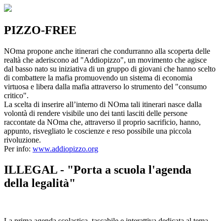
PIZZO-FREE
NOma propone anche itinerari che condurranno alla scoperta delle
realtà che aderiscono ad "Addiopizzo", un movimento che agisce
dal basso nato su iniziativa di un gruppo di giovani che hanno scelto
di combattere la mafia promuovendo un sistema di economia
virtuosa e libera dalla mafia attraverso lo strumento del "consumo
critico".
La scelta di inserire all’interno di NOma tali itinerari nasce dalla
volontà di rendere visibile uno dei tanti lasciti delle persone
raccontate da NOma che, attraverso il proprio sacrificio, hanno,
appunto, risvegliato le coscienze e reso possibile una piccola
rivoluzione.
Per info:
www.addiopizzo.org
ILLEGAL - "Porta a scuola l'agenda
della legalità"
La prima agenda scolastica, tascabile e interattiva dedicata al tema