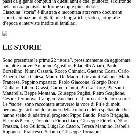
passi da gigante compiuti in questi anni e che, piuttosto, si diffonde
nella nostra penisola in forme sempre più subdole.
Ciascuna “storia” è illustrata e raccontata attraverso documenti
storici, animazioni digitali, note biografiche, video, fotografie
d’epoca e interviste inedite ai familiari.
LE STORIE
Sono presentate le prime 22 “storie”, prossimamente da aggiornare
con altre nuove: Antonino Agostino, Filadelfo Aparo, Paolo
Borsellino, Ninni Cassarà, Rocco Chinnici, Gaetano Costa, Carlo
Alberto Dalla Chiesa, Mauro De Mauro, Giovanni Falcone, Mario
Francese, Peppino mpastato, Paolo Giaccone, Giorgio Boris
Giuliano, Libero Grassi, Carmelo Iannì, Pio La Torre, Piersanti
Mattarella, Beppe Montana, Giuseppe Puglisi, Pietro Scaglione,
Cesare Terranova, Calogero Zucchetto... i loro cari e le loro scorte.
Le “storie” sono raccontate attraverso la voce di Pif e di molti
personaggi siciliani del mondo della cultura e dello spettacolo che
hanno scelto di aderire al progetto: Pippo Baudo, Paolo Briguglia,
Ficarra&Picone, Donatella Finocchiaro, Giuseppe Fiorello, Nino
Frassica, Leo Gullotta, Luigi Lo Cascio, Teresa Mannino, Isabella
Ragonese, Francesco Scianna, Giuseppe Tornatore.