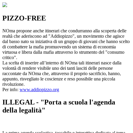
PIZZO-FREE
NOma propone anche itinerari che condurranno alla scoperta delle
realtà che aderiscono ad "Addiopizzo", un movimento che agisce
dal basso nato su iniziativa di un gruppo di giovani che hanno scelto
di combattere la mafia promuovendo un sistema di economia
virtuosa e libera dalla mafia attraverso lo strumento del "consumo
critico".
La scelta di inserire all’interno di NOma tali itinerari nasce dalla
volontà di rendere visibile uno dei tanti lasciti delle persone
raccontate da NOma che, attraverso il proprio sacrificio, hanno,
appunto, risvegliato le coscienze e reso possibile una piccola
rivoluzione.
Per info:
www.addiopizzo.org
ILLEGAL - "Porta a scuola l'agenda
della legalità"
La prima agenda scolastica, tascabile e interattiva dedicata al tema