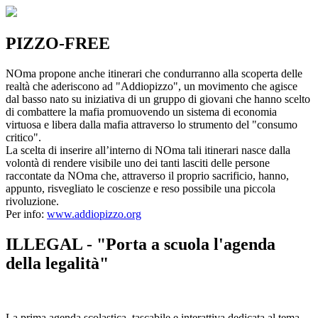
PIZZO-FREE
NOma propone anche itinerari che condurranno alla scoperta delle
realtà che aderiscono ad "Addiopizzo", un movimento che agisce
dal basso nato su iniziativa di un gruppo di giovani che hanno scelto
di combattere la mafia promuovendo un sistema di economia
virtuosa e libera dalla mafia attraverso lo strumento del "consumo
critico".
La scelta di inserire all’interno di NOma tali itinerari nasce dalla
volontà di rendere visibile uno dei tanti lasciti delle persone
raccontate da NOma che, attraverso il proprio sacrificio, hanno,
appunto, risvegliato le coscienze e reso possibile una piccola
rivoluzione.
Per info:
www.addiopizzo.org
ILLEGAL - "Porta a scuola l'agenda
della legalità"
La prima agenda scolastica, tascabile e interattiva dedicata al tema