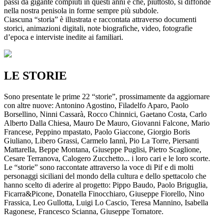
passi da gigante compiuti in questi anni e che, piuttosto, si diffonde
nella nostra penisola in forme sempre più subdole.
Ciascuna “storia” è illustrata e raccontata attraverso documenti
storici, animazioni digitali, note biografiche, video, fotografie
d’epoca e interviste inedite ai familiari.
LE STORIE
Sono presentate le prime 22 “storie”, prossimamente da aggiornare
con altre nuove: Antonino Agostino, Filadelfo Aparo, Paolo
Borsellino, Ninni Cassarà, Rocco Chinnici, Gaetano Costa, Carlo
Alberto Dalla Chiesa, Mauro De Mauro, Giovanni Falcone, Mario
Francese, Peppino mpastato, Paolo Giaccone, Giorgio Boris
Giuliano, Libero Grassi, Carmelo Iannì, Pio La Torre, Piersanti
Mattarella, Beppe Montana, Giuseppe Puglisi, Pietro Scaglione,
Cesare Terranova, Calogero Zucchetto... i loro cari e le loro scorte.
Le “storie” sono raccontate attraverso la voce di Pif e di molti
personaggi siciliani del mondo della cultura e dello spettacolo che
hanno scelto di aderire al progetto: Pippo Baudo, Paolo Briguglia,
Ficarra&Picone, Donatella Finocchiaro, Giuseppe Fiorello, Nino
Frassica, Leo Gullotta, Luigi Lo Cascio, Teresa Mannino, Isabella
Ragonese, Francesco Scianna, Giuseppe Tornatore.