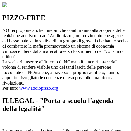
PIZZO-FREE
NOma propone anche itinerari che condurranno alla scoperta delle
realtà che aderiscono ad "Addiopizzo", un movimento che agisce
dal basso nato su iniziativa di un gruppo di giovani che hanno scelto
di combattere la mafia promuovendo un sistema di economia
virtuosa e libera dalla mafia attraverso lo strumento del "consumo
critico".
La scelta di inserire all’interno di NOma tali itinerari nasce dalla
volontà di rendere visibile uno dei tanti lasciti delle persone
raccontate da NOma che, attraverso il proprio sacrificio, hanno,
appunto, risvegliato le coscienze e reso possibile una piccola
rivoluzione.
Per info:
www.addiopizzo.org
ILLEGAL - "Porta a scuola l'agenda
della legalità"
La prima agenda scolastica, tascabile e interattiva dedicata al tema