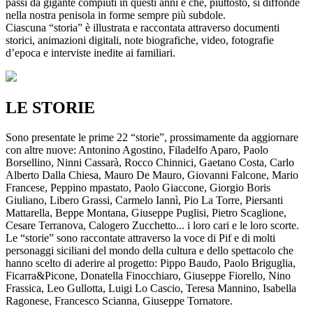
passi da gigante compiuti in questi anni e che, piuttosto, si diffonde
nella nostra penisola in forme sempre più subdole.
Ciascuna “storia” è illustrata e raccontata attraverso documenti
storici, animazioni digitali, note biografiche, video, fotografie
d’epoca e interviste inedite ai familiari.
LE STORIE
Sono presentate le prime 22 “storie”, prossimamente da aggiornare
con altre nuove: Antonino Agostino, Filadelfo Aparo, Paolo
Borsellino, Ninni Cassarà, Rocco Chinnici, Gaetano Costa, Carlo
Alberto Dalla Chiesa, Mauro De Mauro, Giovanni Falcone, Mario
Francese, Peppino mpastato, Paolo Giaccone, Giorgio Boris
Giuliano, Libero Grassi, Carmelo Iannì, Pio La Torre, Piersanti
Mattarella, Beppe Montana, Giuseppe Puglisi, Pietro Scaglione,
Cesare Terranova, Calogero Zucchetto... i loro cari e le loro scorte.
Le “storie” sono raccontate attraverso la voce di Pif e di molti
personaggi siciliani del mondo della cultura e dello spettacolo che
hanno scelto di aderire al progetto: Pippo Baudo, Paolo Briguglia,
Ficarra&Picone, Donatella Finocchiaro, Giuseppe Fiorello, Nino
Frassica, Leo Gullotta, Luigi Lo Cascio, Teresa Mannino, Isabella
Ragonese, Francesco Scianna, Giuseppe Tornatore.