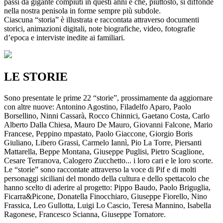
passi da gigante compiuti in questi anni e che, piuttosto, si diffonde
nella nostra penisola in forme sempre più subdole.
Ciascuna “storia” è illustrata e raccontata attraverso documenti
storici, animazioni digitali, note biografiche, video, fotografie
d’epoca e interviste inedite ai familiari.
LE STORIE
Sono presentate le prime 22 “storie”, prossimamente da aggiornare
con altre nuove: Antonino Agostino, Filadelfo Aparo, Paolo
Borsellino, Ninni Cassarà, Rocco Chinnici, Gaetano Costa, Carlo
Alberto Dalla Chiesa, Mauro De Mauro, Giovanni Falcone, Mario
Francese, Peppino mpastato, Paolo Giaccone, Giorgio Boris
Giuliano, Libero Grassi, Carmelo Iannì, Pio La Torre, Piersanti
Mattarella, Beppe Montana, Giuseppe Puglisi, Pietro Scaglione,
Cesare Terranova, Calogero Zucchetto... i loro cari e le loro scorte.
Le “storie” sono raccontate attraverso la voce di Pif e di molti
personaggi siciliani del mondo della cultura e dello spettacolo che
hanno scelto di aderire al progetto: Pippo Baudo, Paolo Briguglia,
Ficarra&Picone, Donatella Finocchiaro, Giuseppe Fiorello, Nino
Frassica, Leo Gullotta, Luigi Lo Cascio, Teresa Mannino, Isabella
Ragonese, Francesco Scianna, Giuseppe Tornatore.