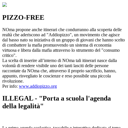
PIZZO-FREE
NOma propone anche itinerari che condurranno alla scoperta delle
realtà che aderiscono ad "Addiopizzo", un movimento che agisce
dal basso nato su iniziativa di un gruppo di giovani che hanno scelto
di combattere la mafia promuovendo un sistema di economia
virtuosa e libera dalla mafia attraverso lo strumento del "consumo
critico".
La scelta di inserire all’interno di NOma tali itinerari nasce dalla
volontà di rendere visibile uno dei tanti lasciti delle persone
raccontate da NOma che, attraverso il proprio sacrificio, hanno,
appunto, risvegliato le coscienze e reso possibile una piccola
rivoluzione.
Per info:
www.addiopizzo.org
ILLEGAL - "Porta a scuola l'agenda
della legalità"
La prima agenda scolastica, tascabile e interattiva dedicata al tema