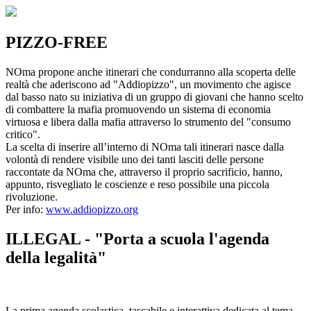
PIZZO-FREE
NOma propone anche itinerari che condurranno alla scoperta delle
realtà che aderiscono ad "Addiopizzo", un movimento che agisce
dal basso nato su iniziativa di un gruppo di giovani che hanno scelto
di combattere la mafia promuovendo un sistema di economia
virtuosa e libera dalla mafia attraverso lo strumento del "consumo
critico".
La scelta di inserire all’interno di NOma tali itinerari nasce dalla
volontà di rendere visibile uno dei tanti lasciti delle persone
raccontate da NOma che, attraverso il proprio sacrificio, hanno,
appunto, risvegliato le coscienze e reso possibile una piccola
rivoluzione.
Per info:
www.addiopizzo.org
ILLEGAL - "Porta a scuola l'agenda
della legalità"
La prima agenda scolastica, tascabile e interattiva dedicata al tema