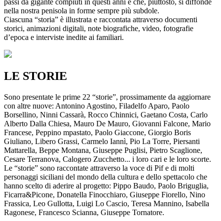
passi da gigante compiuti in questi anni e che, piuttosto, si diffonde
nella nostra penisola in forme sempre più subdole.
Ciascuna “storia” è illustrata e raccontata attraverso documenti
storici, animazioni digitali, note biografiche, video, fotografie
d’epoca e interviste inedite ai familiari.
LE STORIE
Sono presentate le prime 22 “storie”, prossimamente da aggiornare
con altre nuove: Antonino Agostino, Filadelfo Aparo, Paolo
Borsellino, Ninni Cassarà, Rocco Chinnici, Gaetano Costa, Carlo
Alberto Dalla Chiesa, Mauro De Mauro, Giovanni Falcone, Mario
Francese, Peppino mpastato, Paolo Giaccone, Giorgio Boris
Giuliano, Libero Grassi, Carmelo Iannì, Pio La Torre, Piersanti
Mattarella, Beppe Montana, Giuseppe Puglisi, Pietro Scaglione,
Cesare Terranova, Calogero Zucchetto... i loro cari e le loro scorte.
Le “storie” sono raccontate attraverso la voce di Pif e di molti
personaggi siciliani del mondo della cultura e dello spettacolo che
hanno scelto di aderire al progetto: Pippo Baudo, Paolo Briguglia,
Ficarra&Picone, Donatella Finocchiaro, Giuseppe Fiorello, Nino
Frassica, Leo Gullotta, Luigi Lo Cascio, Teresa Mannino, Isabella
Ragonese, Francesco Scianna, Giuseppe Tornatore.