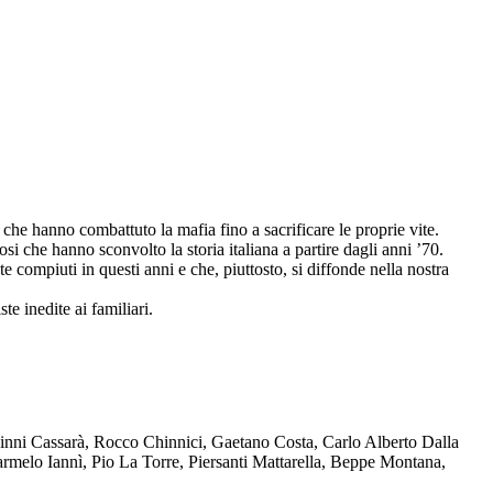
che hanno combattuto la mafia fino a sacrificare le proprie vite.
osi che hanno sconvolto la storia italiana a partire dagli anni ’70.
compiuti in questi anni e che, piuttosto, si diffonde nella nostra
te inedite ai familiari.
Ninni Cassarà, Rocco Chinnici, Gaetano Costa, Carlo Alberto Dalla
melo Iannì, Pio La Torre, Piersanti Mattarella, Beppe Montana,