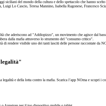
aggi siciliani del mondo della cultura e dello spettacolo che hanno scel
ta, Luigi Lo Cascio, Teresa Mannino, Isabella Ragonese, Francesco Sci
ltà che aderiscono ad "Addiopizzo", un movimento che agisce dal basso 
era dalla mafia attraverso lo strumento del "consumo critico".
ntà di rendere visibile uno dei tanti lasciti delle persone raccontate da N
legalità"
la legalità e della lotta contro la mafia. Scarica l’app NOma e scopri i 
y o Appstore per il tuo dispositivo mobile o tablet