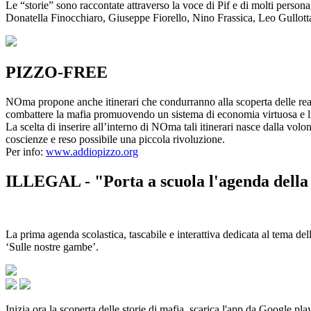
Le “storie” sono raccontate attraverso la voce di Pif e di molti person
Donatella Finocchiaro, Giuseppe Fiorello, Nino Frassica, Leo Gullot
PIZZO-FREE
NOma propone anche itinerari che condurranno alla scoperta delle rea
combattere la mafia promuovendo un sistema di economia virtuosa e lib
La scelta di inserire all’interno di NOma tali itinerari nasce dalla volo
coscienze e reso possibile una piccola rivoluzione.
Per info:
www.addiopizzo.org
ILLEGAL - "Porta a scuola l'agenda della 
La prima agenda scolastica, tascabile e interattiva dedicata al tema del
‘Sulle nostre gambe’.
Inizia ora la scoperta delle storie di mafia, scarica l'app da Google pla