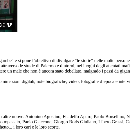
ambe" e si pone l’obiettivo di divulgare "le storie" delle molte persone 
ttraverso le strade di Palermo e dintorni, nei luoghi degli attentati mafi
re un male che non è ancora stato debellato, malgrado i passi da gigante 
animazioni digitali, note biografiche, video, fotografie d’epoca e intervis
n altre nuove: Antonino Agostino, Filadelfo Aparo, Paolo Borsellino, 
mpastato, Paolo Giaccone, Giorgio Boris Giuliano, Libero Grassi, Car
o... i loro cari e le loro scorte.