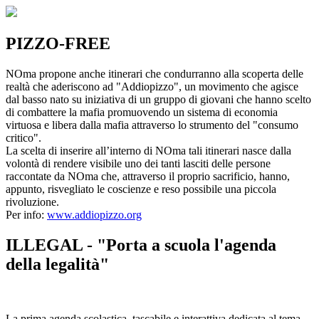
PIZZO-FREE
NOma propone anche itinerari che condurranno alla scoperta delle
realtà che aderiscono ad "Addiopizzo", un movimento che agisce
dal basso nato su iniziativa di un gruppo di giovani che hanno scelto
di combattere la mafia promuovendo un sistema di economia
virtuosa e libera dalla mafia attraverso lo strumento del "consumo
critico".
La scelta di inserire all’interno di NOma tali itinerari nasce dalla
volontà di rendere visibile uno dei tanti lasciti delle persone
raccontate da NOma che, attraverso il proprio sacrificio, hanno,
appunto, risvegliato le coscienze e reso possibile una piccola
rivoluzione.
Per info:
www.addiopizzo.org
ILLEGAL - "Porta a scuola l'agenda
della legalità"
La prima agenda scolastica, tascabile e interattiva dedicata al tema