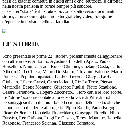
passi da gigante compiuti in questi anni e che, piuttosto, si diffonde
nella nostra penisola in forme sempre più subdole.
Ciascuna “storia” è illustrata e raccontata attraverso documenti
storici, animazioni digitali, note biografiche, video, fotografie
d’epoca e interviste inedite ai familiari.
LE STORIE
Sono presentate le prime 22 “storie”, prossimamente da aggiornare
con altre nuove: Antonino Agostino, Filadelfo Aparo, Paolo
Borsellino, Ninni Cassarà, Rocco Chinnici, Gaetano Costa, Carlo
Alberto Dalla Chiesa, Mauro De Mauro, Giovanni Falcone, Mario
Francese, Peppino mpastato, Paolo Giaccone, Giorgio Boris
Giuliano, Libero Grassi, Carmelo Iannì, Pio La Torre, Piersanti
Mattarella, Beppe Montana, Giuseppe Puglisi, Pietro Scaglione,
Cesare Terranova, Calogero Zucchetto... i loro cari e le loro scorte.
Le “storie” sono raccontate attraverso la voce di Pif e di molti
personaggi siciliani del mondo della cultura e dello spettacolo che
hanno scelto di aderire al progetto: Pippo Baudo, Paolo Briguglia,
Ficarra&Picone, Donatella Finocchiaro, Giuseppe Fiorello, Nino
Frassica, Leo Gullotta, Luigi Lo Cascio, Teresa Mannino, Isabella
Ragonese, Francesco Scianna, Giuseppe Tornatore.