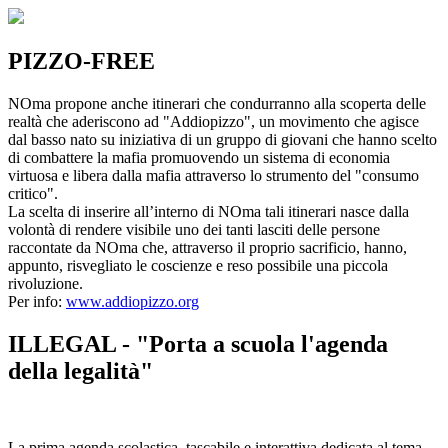
PIZZO-FREE
NOma propone anche itinerari che condurranno alla scoperta delle
realtà che aderiscono ad "Addiopizzo", un movimento che agisce
dal basso nato su iniziativa di un gruppo di giovani che hanno scelto
di combattere la mafia promuovendo un sistema di economia
virtuosa e libera dalla mafia attraverso lo strumento del "consumo
critico".
La scelta di inserire all’interno di NOma tali itinerari nasce dalla
volontà di rendere visibile uno dei tanti lasciti delle persone
raccontate da NOma che, attraverso il proprio sacrificio, hanno,
appunto, risvegliato le coscienze e reso possibile una piccola
rivoluzione.
Per info:
www.addiopizzo.org
ILLEGAL - "Porta a scuola l'agenda
della legalità"
La prima agenda scolastica, tascabile e interattiva dedicata al tema