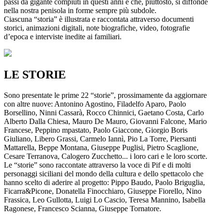
passi da gigante compiuti in questi anni e che, piuttosto, si diffonde
nella nostra penisola in forme sempre più subdole.
Ciascuna “storia” è illustrata e raccontata attraverso documenti
storici, animazioni digitali, note biografiche, video, fotografie
d’epoca e interviste inedite ai familiari.
LE STORIE
Sono presentate le prime 22 “storie”, prossimamente da aggiornare
con altre nuove: Antonino Agostino, Filadelfo Aparo, Paolo
Borsellino, Ninni Cassarà, Rocco Chinnici, Gaetano Costa, Carlo
Alberto Dalla Chiesa, Mauro De Mauro, Giovanni Falcone, Mario
Francese, Peppino mpastato, Paolo Giaccone, Giorgio Boris
Giuliano, Libero Grassi, Carmelo Iannì, Pio La Torre, Piersanti
Mattarella, Beppe Montana, Giuseppe Puglisi, Pietro Scaglione,
Cesare Terranova, Calogero Zucchetto... i loro cari e le loro scorte.
Le “storie” sono raccontate attraverso la voce di Pif e di molti
personaggi siciliani del mondo della cultura e dello spettacolo che
hanno scelto di aderire al progetto: Pippo Baudo, Paolo Briguglia,
Ficarra&Picone, Donatella Finocchiaro, Giuseppe Fiorello, Nino
Frassica, Leo Gullotta, Luigi Lo Cascio, Teresa Mannino, Isabella
Ragonese, Francesco Scianna, Giuseppe Tornatore.