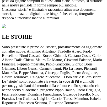
passi da gigante compiuti in questi anni e che, piuttosto, si diffonde
nella nostra penisola in forme sempre più subdole.
Ciascuna “storia” è illustrata e raccontata attraverso documenti
storici, animazioni digitali, note biografiche, video, fotografie
d’epoca e interviste inedite ai familiari.
LE STORIE
Sono presentate le prime 22 “storie”, prossimamente da aggiornare
con altre nuove: Antonino Agostino, Filadelfo Aparo, Paolo
Borsellino, Ninni Cassarà, Rocco Chinnici, Gaetano Costa, Carlo
Alberto Dalla Chiesa, Mauro De Mauro, Giovanni Falcone, Mario
Francese, Peppino mpastato, Paolo Giaccone, Giorgio Boris
Giuliano, Libero Grassi, Carmelo Iannì, Pio La Torre, Piersanti
Mattarella, Beppe Montana, Giuseppe Puglisi, Pietro Scaglione,
Cesare Terranova, Calogero Zucchetto... i loro cari e le loro scorte.
Le “storie” sono raccontate attraverso la voce di Pif e di molti
personaggi siciliani del mondo della cultura e dello spettacolo che
hanno scelto di aderire al progetto: Pippo Baudo, Paolo Briguglia,
Ficarra&Picone, Donatella Finocchiaro, Giuseppe Fiorello, Nino
Frassica, Leo Gullotta, Luigi Lo Cascio, Teresa Mannino, Isabella
Ragonese, Francesco Scianna, Giuseppe Tornatore.