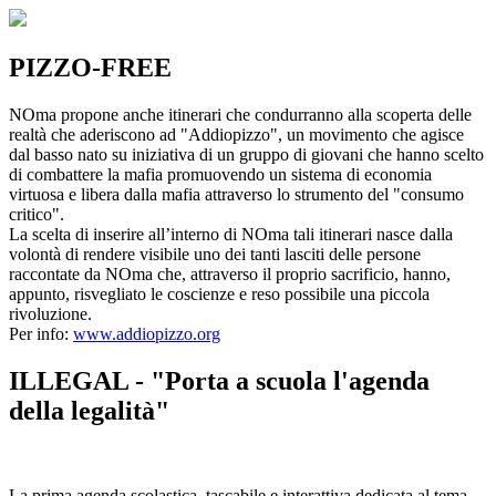
PIZZO-FREE
NOma propone anche itinerari che condurranno alla scoperta delle
realtà che aderiscono ad "Addiopizzo", un movimento che agisce
dal basso nato su iniziativa di un gruppo di giovani che hanno scelto
di combattere la mafia promuovendo un sistema di economia
virtuosa e libera dalla mafia attraverso lo strumento del "consumo
critico".
La scelta di inserire all’interno di NOma tali itinerari nasce dalla
volontà di rendere visibile uno dei tanti lasciti delle persone
raccontate da NOma che, attraverso il proprio sacrificio, hanno,
appunto, risvegliato le coscienze e reso possibile una piccola
rivoluzione.
Per info:
www.addiopizzo.org
ILLEGAL - "Porta a scuola l'agenda
della legalità"
La prima agenda scolastica, tascabile e interattiva dedicata al tema