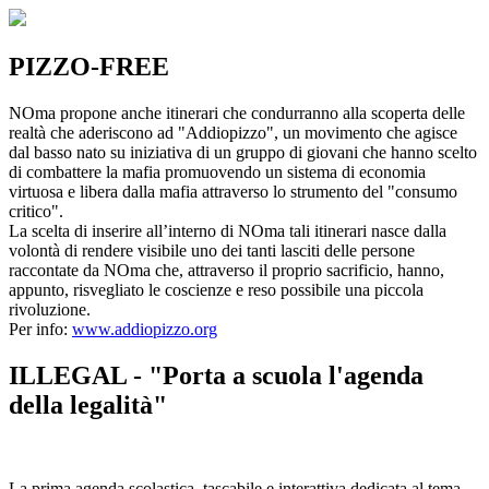
PIZZO-FREE
NOma propone anche itinerari che condurranno alla scoperta delle
realtà che aderiscono ad "Addiopizzo", un movimento che agisce
dal basso nato su iniziativa di un gruppo di giovani che hanno scelto
di combattere la mafia promuovendo un sistema di economia
virtuosa e libera dalla mafia attraverso lo strumento del "consumo
critico".
La scelta di inserire all’interno di NOma tali itinerari nasce dalla
volontà di rendere visibile uno dei tanti lasciti delle persone
raccontate da NOma che, attraverso il proprio sacrificio, hanno,
appunto, risvegliato le coscienze e reso possibile una piccola
rivoluzione.
Per info:
www.addiopizzo.org
ILLEGAL - "Porta a scuola l'agenda
della legalità"
La prima agenda scolastica, tascabile e interattiva dedicata al tema