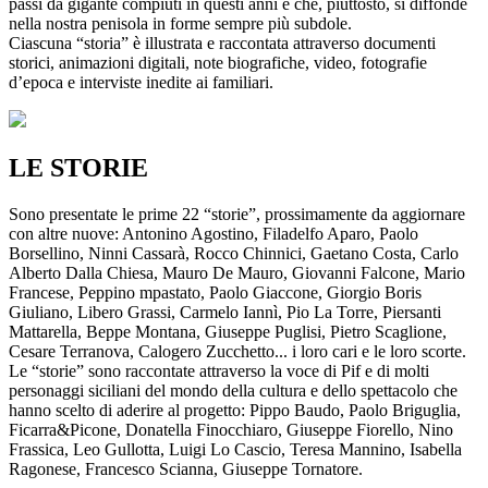
passi da gigante compiuti in questi anni e che, piuttosto, si diffonde
nella nostra penisola in forme sempre più subdole.
Ciascuna “storia” è illustrata e raccontata attraverso documenti
storici, animazioni digitali, note biografiche, video, fotografie
d’epoca e interviste inedite ai familiari.
LE STORIE
Sono presentate le prime 22 “storie”, prossimamente da aggiornare
con altre nuove: Antonino Agostino, Filadelfo Aparo, Paolo
Borsellino, Ninni Cassarà, Rocco Chinnici, Gaetano Costa, Carlo
Alberto Dalla Chiesa, Mauro De Mauro, Giovanni Falcone, Mario
Francese, Peppino mpastato, Paolo Giaccone, Giorgio Boris
Giuliano, Libero Grassi, Carmelo Iannì, Pio La Torre, Piersanti
Mattarella, Beppe Montana, Giuseppe Puglisi, Pietro Scaglione,
Cesare Terranova, Calogero Zucchetto... i loro cari e le loro scorte.
Le “storie” sono raccontate attraverso la voce di Pif e di molti
personaggi siciliani del mondo della cultura e dello spettacolo che
hanno scelto di aderire al progetto: Pippo Baudo, Paolo Briguglia,
Ficarra&Picone, Donatella Finocchiaro, Giuseppe Fiorello, Nino
Frassica, Leo Gullotta, Luigi Lo Cascio, Teresa Mannino, Isabella
Ragonese, Francesco Scianna, Giuseppe Tornatore.