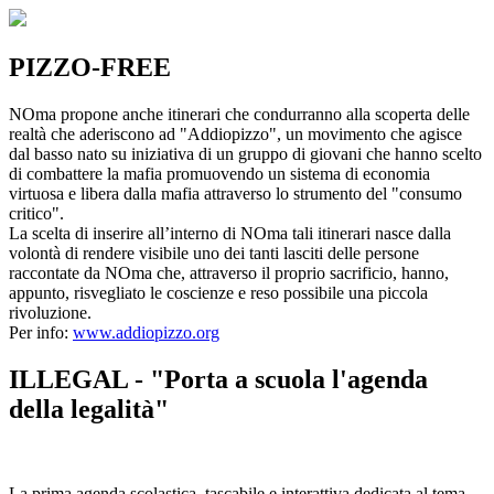
PIZZO-FREE
NOma propone anche itinerari che condurranno alla scoperta delle
realtà che aderiscono ad "Addiopizzo", un movimento che agisce
dal basso nato su iniziativa di un gruppo di giovani che hanno scelto
di combattere la mafia promuovendo un sistema di economia
virtuosa e libera dalla mafia attraverso lo strumento del "consumo
critico".
La scelta di inserire all’interno di NOma tali itinerari nasce dalla
volontà di rendere visibile uno dei tanti lasciti delle persone
raccontate da NOma che, attraverso il proprio sacrificio, hanno,
appunto, risvegliato le coscienze e reso possibile una piccola
rivoluzione.
Per info:
www.addiopizzo.org
ILLEGAL - "Porta a scuola l'agenda
della legalità"
La prima agenda scolastica, tascabile e interattiva dedicata al tema