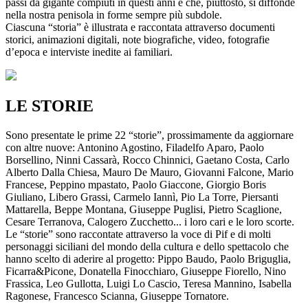
passi da gigante compiuti in questi anni e che, piuttosto, si diffonde
nella nostra penisola in forme sempre più subdole.
Ciascuna “storia” è illustrata e raccontata attraverso documenti
storici, animazioni digitali, note biografiche, video, fotografie
d’epoca e interviste inedite ai familiari.
LE STORIE
Sono presentate le prime 22 “storie”, prossimamente da aggiornare
con altre nuove: Antonino Agostino, Filadelfo Aparo, Paolo
Borsellino, Ninni Cassarà, Rocco Chinnici, Gaetano Costa, Carlo
Alberto Dalla Chiesa, Mauro De Mauro, Giovanni Falcone, Mario
Francese, Peppino mpastato, Paolo Giaccone, Giorgio Boris
Giuliano, Libero Grassi, Carmelo Iannì, Pio La Torre, Piersanti
Mattarella, Beppe Montana, Giuseppe Puglisi, Pietro Scaglione,
Cesare Terranova, Calogero Zucchetto... i loro cari e le loro scorte.
Le “storie” sono raccontate attraverso la voce di Pif e di molti
personaggi siciliani del mondo della cultura e dello spettacolo che
hanno scelto di aderire al progetto: Pippo Baudo, Paolo Briguglia,
Ficarra&Picone, Donatella Finocchiaro, Giuseppe Fiorello, Nino
Frassica, Leo Gullotta, Luigi Lo Cascio, Teresa Mannino, Isabella
Ragonese, Francesco Scianna, Giuseppe Tornatore.