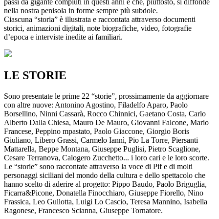
passi da gigante compiuti in questi anni e che, piuttosto, si diffonde
nella nostra penisola in forme sempre più subdole.
Ciascuna “storia” è illustrata e raccontata attraverso documenti
storici, animazioni digitali, note biografiche, video, fotografie
d’epoca e interviste inedite ai familiari.
LE STORIE
Sono presentate le prime 22 “storie”, prossimamente da aggiornare
con altre nuove: Antonino Agostino, Filadelfo Aparo, Paolo
Borsellino, Ninni Cassarà, Rocco Chinnici, Gaetano Costa, Carlo
Alberto Dalla Chiesa, Mauro De Mauro, Giovanni Falcone, Mario
Francese, Peppino mpastato, Paolo Giaccone, Giorgio Boris
Giuliano, Libero Grassi, Carmelo Iannì, Pio La Torre, Piersanti
Mattarella, Beppe Montana, Giuseppe Puglisi, Pietro Scaglione,
Cesare Terranova, Calogero Zucchetto... i loro cari e le loro scorte.
Le “storie” sono raccontate attraverso la voce di Pif e di molti
personaggi siciliani del mondo della cultura e dello spettacolo che
hanno scelto di aderire al progetto: Pippo Baudo, Paolo Briguglia,
Ficarra&Picone, Donatella Finocchiaro, Giuseppe Fiorello, Nino
Frassica, Leo Gullotta, Luigi Lo Cascio, Teresa Mannino, Isabella
Ragonese, Francesco Scianna, Giuseppe Tornatore.