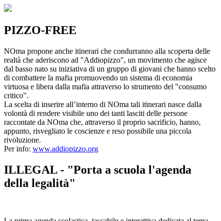
PIZZO-FREE
NOma propone anche itinerari che condurranno alla scoperta delle
realtà che aderiscono ad "Addiopizzo", un movimento che agisce
dal basso nato su iniziativa di un gruppo di giovani che hanno scelto
di combattere la mafia promuovendo un sistema di economia
virtuosa e libera dalla mafia attraverso lo strumento del "consumo
critico".
La scelta di inserire all’interno di NOma tali itinerari nasce dalla
volontà di rendere visibile uno dei tanti lasciti delle persone
raccontate da NOma che, attraverso il proprio sacrificio, hanno,
appunto, risvegliato le coscienze e reso possibile una piccola
rivoluzione.
Per info:
www.addiopizzo.org
ILLEGAL - "Porta a scuola l'agenda
della legalità"
La prima agenda scolastica, tascabile e interattiva dedicata al tema