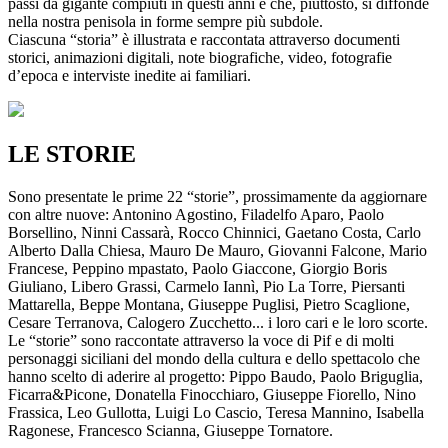
passi da gigante compiuti in questi anni e che, piuttosto, si diffonde
nella nostra penisola in forme sempre più subdole.
Ciascuna “storia” è illustrata e raccontata attraverso documenti
storici, animazioni digitali, note biografiche, video, fotografie
d’epoca e interviste inedite ai familiari.
LE STORIE
Sono presentate le prime 22 “storie”, prossimamente da aggiornare
con altre nuove: Antonino Agostino, Filadelfo Aparo, Paolo
Borsellino, Ninni Cassarà, Rocco Chinnici, Gaetano Costa, Carlo
Alberto Dalla Chiesa, Mauro De Mauro, Giovanni Falcone, Mario
Francese, Peppino mpastato, Paolo Giaccone, Giorgio Boris
Giuliano, Libero Grassi, Carmelo Iannì, Pio La Torre, Piersanti
Mattarella, Beppe Montana, Giuseppe Puglisi, Pietro Scaglione,
Cesare Terranova, Calogero Zucchetto... i loro cari e le loro scorte.
Le “storie” sono raccontate attraverso la voce di Pif e di molti
personaggi siciliani del mondo della cultura e dello spettacolo che
hanno scelto di aderire al progetto: Pippo Baudo, Paolo Briguglia,
Ficarra&Picone, Donatella Finocchiaro, Giuseppe Fiorello, Nino
Frassica, Leo Gullotta, Luigi Lo Cascio, Teresa Mannino, Isabella
Ragonese, Francesco Scianna, Giuseppe Tornatore.