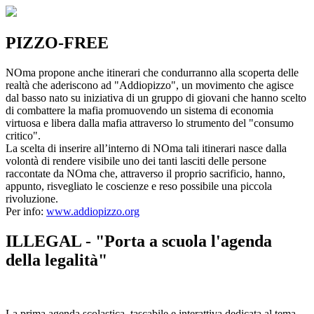
PIZZO-FREE
NOma propone anche itinerari che condurranno alla scoperta delle
realtà che aderiscono ad "Addiopizzo", un movimento che agisce
dal basso nato su iniziativa di un gruppo di giovani che hanno scelto
di combattere la mafia promuovendo un sistema di economia
virtuosa e libera dalla mafia attraverso lo strumento del "consumo
critico".
La scelta di inserire all’interno di NOma tali itinerari nasce dalla
volontà di rendere visibile uno dei tanti lasciti delle persone
raccontate da NOma che, attraverso il proprio sacrificio, hanno,
appunto, risvegliato le coscienze e reso possibile una piccola
rivoluzione.
Per info:
www.addiopizzo.org
ILLEGAL - "Porta a scuola l'agenda
della legalità"
La prima agenda scolastica, tascabile e interattiva dedicata al tema