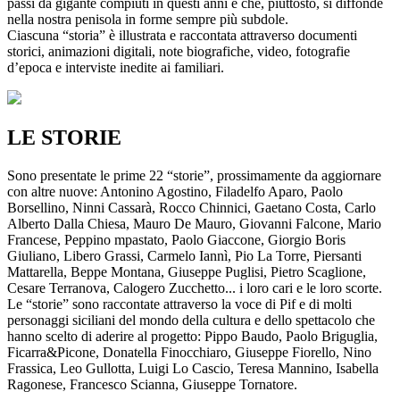
passi da gigante compiuti in questi anni e che, piuttosto, si diffonde
nella nostra penisola in forme sempre più subdole.
Ciascuna “storia” è illustrata e raccontata attraverso documenti
storici, animazioni digitali, note biografiche, video, fotografie
d’epoca e interviste inedite ai familiari.
LE STORIE
Sono presentate le prime 22 “storie”, prossimamente da aggiornare
con altre nuove: Antonino Agostino, Filadelfo Aparo, Paolo
Borsellino, Ninni Cassarà, Rocco Chinnici, Gaetano Costa, Carlo
Alberto Dalla Chiesa, Mauro De Mauro, Giovanni Falcone, Mario
Francese, Peppino mpastato, Paolo Giaccone, Giorgio Boris
Giuliano, Libero Grassi, Carmelo Iannì, Pio La Torre, Piersanti
Mattarella, Beppe Montana, Giuseppe Puglisi, Pietro Scaglione,
Cesare Terranova, Calogero Zucchetto... i loro cari e le loro scorte.
Le “storie” sono raccontate attraverso la voce di Pif e di molti
personaggi siciliani del mondo della cultura e dello spettacolo che
hanno scelto di aderire al progetto: Pippo Baudo, Paolo Briguglia,
Ficarra&Picone, Donatella Finocchiaro, Giuseppe Fiorello, Nino
Frassica, Leo Gullotta, Luigi Lo Cascio, Teresa Mannino, Isabella
Ragonese, Francesco Scianna, Giuseppe Tornatore.