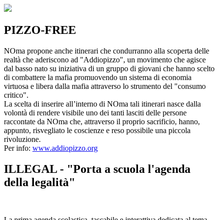
PIZZO-FREE
NOma propone anche itinerari che condurranno alla scoperta delle
realtà che aderiscono ad "Addiopizzo", un movimento che agisce
dal basso nato su iniziativa di un gruppo di giovani che hanno scelto
di combattere la mafia promuovendo un sistema di economia
virtuosa e libera dalla mafia attraverso lo strumento del "consumo
critico".
La scelta di inserire all’interno di NOma tali itinerari nasce dalla
volontà di rendere visibile uno dei tanti lasciti delle persone
raccontate da NOma che, attraverso il proprio sacrificio, hanno,
appunto, risvegliato le coscienze e reso possibile una piccola
rivoluzione.
Per info:
www.addiopizzo.org
ILLEGAL - "Porta a scuola l'agenda
della legalità"
La prima agenda scolastica, tascabile e interattiva dedicata al tema