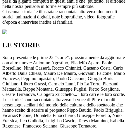
passi da gigante compiuti in questi anni e che, piuttosto, si diffonde
nella nostra penisola in forme sempre più subdole.
Ciascuna “storia” è illustrata e raccontata attraverso documenti
storici, animazioni digitali, note biografiche, video, fotografie
d’epoca e interviste inedite ai familiari.
LE STORIE
Sono presentate le prime 22 “storie”, prossimamente da aggiornare
con altre nuove: Antonino Agostino, Filadelfo Aparo, Paolo
Borsellino, Ninni Cassarà, Rocco Chinnici, Gaetano Costa, Carlo
Alberto Dalla Chiesa, Mauro De Mauro, Giovanni Falcone, Mario
Francese, Peppino mpastato, Paolo Giaccone, Giorgio Boris
Giuliano, Libero Grassi, Carmelo Iannì, Pio La Torre, Piersanti
Mattarella, Beppe Montana, Giuseppe Puglisi, Pietro Scaglione,
Cesare Terranova, Calogero Zucchetto... i loro cari e le loro scorte.
Le “storie” sono raccontate attraverso la voce di Pif e di molti
personaggi siciliani del mondo della cultura e dello spettacolo che
hanno scelto di aderire al progetto: Pippo Baudo, Paolo Briguglia,
Ficarra&Picone, Donatella Finocchiaro, Giuseppe Fiorello, Nino
Frassica, Leo Gullotta, Luigi Lo Cascio, Teresa Mannino, Isabella
Ragonese, Francesco Scianna, Giuseppe Tornatore.