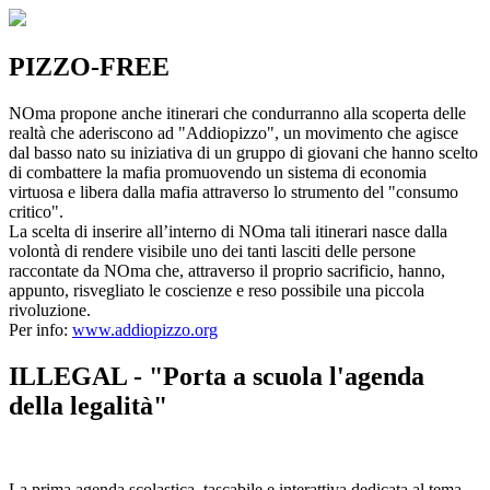
PIZZO-FREE
NOma propone anche itinerari che condurranno alla scoperta delle
realtà che aderiscono ad "Addiopizzo", un movimento che agisce
dal basso nato su iniziativa di un gruppo di giovani che hanno scelto
di combattere la mafia promuovendo un sistema di economia
virtuosa e libera dalla mafia attraverso lo strumento del "consumo
critico".
La scelta di inserire all’interno di NOma tali itinerari nasce dalla
volontà di rendere visibile uno dei tanti lasciti delle persone
raccontate da NOma che, attraverso il proprio sacrificio, hanno,
appunto, risvegliato le coscienze e reso possibile una piccola
rivoluzione.
Per info:
www.addiopizzo.org
ILLEGAL - "Porta a scuola l'agenda
della legalità"
La prima agenda scolastica, tascabile e interattiva dedicata al tema