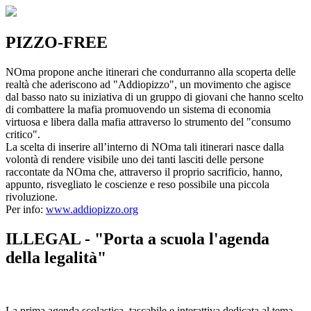
PIZZO-FREE
NOma propone anche itinerari che condurranno alla scoperta delle
realtà che aderiscono ad "Addiopizzo", un movimento che agisce
dal basso nato su iniziativa di un gruppo di giovani che hanno scelto
di combattere la mafia promuovendo un sistema di economia
virtuosa e libera dalla mafia attraverso lo strumento del "consumo
critico".
La scelta di inserire all’interno di NOma tali itinerari nasce dalla
volontà di rendere visibile uno dei tanti lasciti delle persone
raccontate da NOma che, attraverso il proprio sacrificio, hanno,
appunto, risvegliato le coscienze e reso possibile una piccola
rivoluzione.
Per info:
www.addiopizzo.org
ILLEGAL - "Porta a scuola l'agenda
della legalità"
La prima agenda scolastica, tascabile e interattiva dedicata al tema