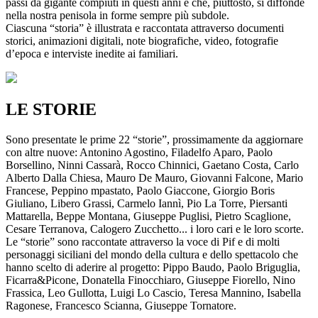
passi da gigante compiuti in questi anni e che, piuttosto, si diffonde
nella nostra penisola in forme sempre più subdole.
Ciascuna “storia” è illustrata e raccontata attraverso documenti
storici, animazioni digitali, note biografiche, video, fotografie
d’epoca e interviste inedite ai familiari.
LE STORIE
Sono presentate le prime 22 “storie”, prossimamente da aggiornare
con altre nuove: Antonino Agostino, Filadelfo Aparo, Paolo
Borsellino, Ninni Cassarà, Rocco Chinnici, Gaetano Costa, Carlo
Alberto Dalla Chiesa, Mauro De Mauro, Giovanni Falcone, Mario
Francese, Peppino mpastato, Paolo Giaccone, Giorgio Boris
Giuliano, Libero Grassi, Carmelo Iannì, Pio La Torre, Piersanti
Mattarella, Beppe Montana, Giuseppe Puglisi, Pietro Scaglione,
Cesare Terranova, Calogero Zucchetto... i loro cari e le loro scorte.
Le “storie” sono raccontate attraverso la voce di Pif e di molti
personaggi siciliani del mondo della cultura e dello spettacolo che
hanno scelto di aderire al progetto: Pippo Baudo, Paolo Briguglia,
Ficarra&Picone, Donatella Finocchiaro, Giuseppe Fiorello, Nino
Frassica, Leo Gullotta, Luigi Lo Cascio, Teresa Mannino, Isabella
Ragonese, Francesco Scianna, Giuseppe Tornatore.