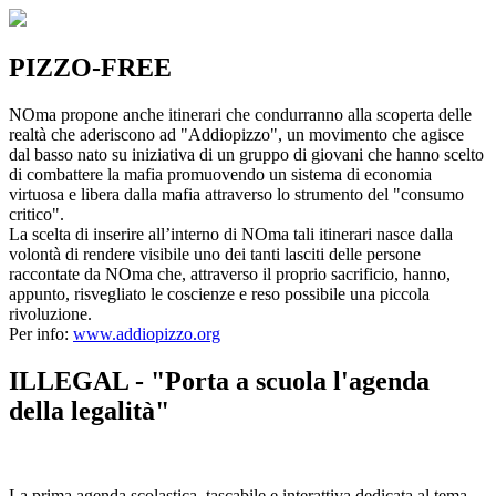
PIZZO-FREE
NOma propone anche itinerari che condurranno alla scoperta delle
realtà che aderiscono ad "Addiopizzo", un movimento che agisce
dal basso nato su iniziativa di un gruppo di giovani che hanno scelto
di combattere la mafia promuovendo un sistema di economia
virtuosa e libera dalla mafia attraverso lo strumento del "consumo
critico".
La scelta di inserire all’interno di NOma tali itinerari nasce dalla
volontà di rendere visibile uno dei tanti lasciti delle persone
raccontate da NOma che, attraverso il proprio sacrificio, hanno,
appunto, risvegliato le coscienze e reso possibile una piccola
rivoluzione.
Per info:
www.addiopizzo.org
ILLEGAL - "Porta a scuola l'agenda
della legalità"
La prima agenda scolastica, tascabile e interattiva dedicata al tema