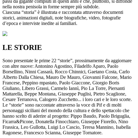
passi da gigante compiuti in questi anni e che, piuttosto, si diffonde
nella nostra penisola in forme sempre più subdole.
Ciascuna “storia” è illustrata e raccontata attraverso documenti
storici, animazioni digitali, note biografiche, video, fotografie
d’epoca e interviste inedite ai familiari.
LE STORIE
Sono presentate le prime 22 “storie”, prossimamente da aggiornare
con altre nuove: Antonino Agostino, Filadelfo Aparo, Paolo
Borsellino, Ninni Cassarà, Rocco Chinnici, Gaetano Costa, Carlo
Alberto Dalla Chiesa, Mauro De Mauro, Giovanni Falcone, Mario
Francese, Peppino mpastato, Paolo Giaccone, Giorgio Boris
Giuliano, Libero Grassi, Carmelo Iannì, Pio La Torre, Piersanti
Mattarella, Beppe Montana, Giuseppe Puglisi, Pietro Scaglione,
Cesare Terranova, Calogero Zucchetto... i loro cari e le loro scorte.
Le “storie” sono raccontate attraverso la voce di Pif e di molti
personaggi siciliani del mondo della cultura e dello spettacolo che
hanno scelto di aderire al progetto: Pippo Baudo, Paolo Briguglia,
Ficarra&Picone, Donatella Finocchiaro, Giuseppe Fiorello, Nino
Frassica, Leo Gullotta, Luigi Lo Cascio, Teresa Mannino, Isabella
Ragonese, Francesco Scianna, Giuseppe Tornatore.