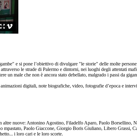
ambe" e si pone l’obiettivo di divulgare "le storie" delle molte persone 
ttraverso le strade di Palermo e dintorni, nei luoghi degli attentati mafi
re un male che non è ancora stato debellato, malgrado i passi da gigante 
animazioni digitali, note biografiche, video, fotografie d’epoca e intervis
n altre nuove: Antonino Agostino, Filadelfo Aparo, Paolo Borsellino, 
mpastato, Paolo Giaccone, Giorgio Boris Giuliano, Libero Grassi, Car
o... i loro cari e le loro scorte.