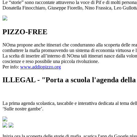
Le “storie” sono raccontate attraverso la voce di Pif e di molti person
Donatella Finocchiaro, Giuseppe Fiorello, Nino Frassica, Leo Gullot
PIZZO-FREE
NOma propone anche itinerari che condurranno alla scoperta delle rea
combattere la mafia promuovendo un sistema di economia virtuosa e lib
La scelta di inserire all’interno di NOma tali itinerari nasce dalla volo
coscienze e reso possibile una piccola rivoluzione.
Per info:
www.addiopizzo.org
ILLEGAL - "Porta a scuola l'agenda della 
La prima agenda scolastica, tascabile e interattiva dedicata al tema del
‘Sulle nostre gambe’.
Inizia ora la scoperta delle storie di mafia, scarica l'app da Google pla