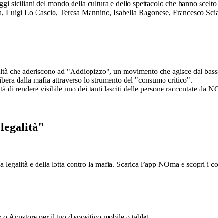
aggi siciliani del mondo della cultura e dello spettacolo che hanno scel
ta, Luigi Lo Cascio, Teresa Mannino, Isabella Ragonese, Francesco Sci
ltà che aderiscono ad "Addiopizzo", un movimento che agisce dal basso 
era dalla mafia attraverso lo strumento del "consumo critico".
ntà di rendere visibile uno dei tanti lasciti delle persone raccontate da N
legalità"
la legalità e della lotta contro la mafia. Scarica l’app NOma e scopri i 
y o Appstore per il tuo dispositivo mobile o tablet